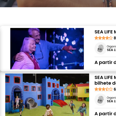
SEA LIFE
8
Organi
SEA L
A partir 
SEA LIFE 
bilhete 
6
Organi
SEA L
A partir 