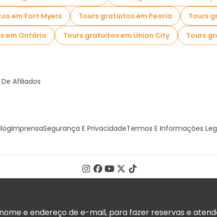
tos em Fort Myers
Tours gratuitos em Peoria
Tours g
os em Ontário
Tours gratuitos em Union City
Tours gr
De Afiliados
Blog
Imprensa
Segurança E Privacidade
Termos E Informações Leg
ome e endereço de e-mail, para fazer reservas e atender