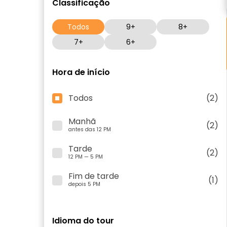
Classificação
Todos
9+
8+
7+
6+
Hora de início
Todos
(2)
Manhã
(2)
antes das 12 PM
Tarde
(2)
12 PM — 5 PM
Fim de tarde
(1)
depois 5 PM
Idioma do tour