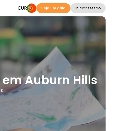
EUR
Seja um guia
Iniciar sessão
s em Auburn Hills
as