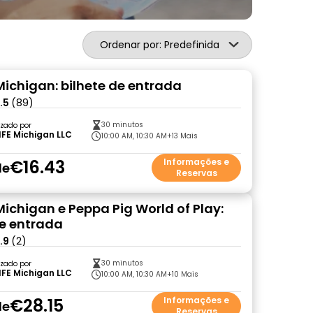
Ordenar por: Predefinida
 Michigan: bilhete de entrada
.5
(89)
30 minutos
zado por
IFE Michigan LLC
10:00 AM, 10:30 AM
+13 Mais
€16.43
Informações e
de
Reservas
Michigan e Peppa Pig World of Play:
de entrada
.9
(2)
30 minutos
zado por
IFE Michigan LLC
10:00 AM, 10:30 AM
+10 Mais
€28.15
Informações e
de
Reservas