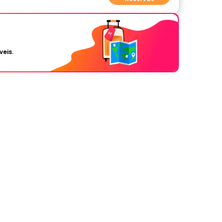
veis.