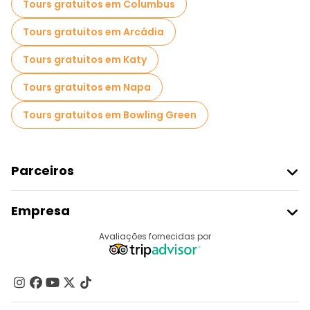
Tours gratuitos em Columbus
Tours gratuitos em Arcádia
Tours gratuitos em Katy
Tours gratuitos em Napa
Tours gratuitos em Bowling Green
Parceiros
Aderir Ao Freetour
Empresa
Registo Do Fornecedor
Destinos
Avaliações fornecidas por
Programa De Afiliados
Quem Somos
Contacte-Nos
Grupos