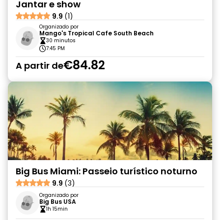
Jantar e show
9.9
(1)
Organizado por
Mango's Tropical Cafe South Beach
30 minutos
7:45 PM
€84.82
A partir de
Big Bus Miami: Passeio turístico noturno
9.9
(3)
Organizado por
Big Bus USA
1h 15min