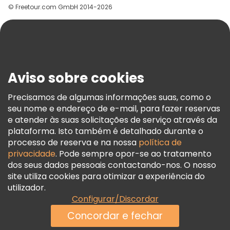
© Freetour.com GmbH 2014-2026
Ajuda
Blog
Imprensa
Segurança E Privacidade
Aviso sobre cookies
Termos E Informações Legais
Política De Cookies
Precisamos de algumas informações suas, como o
seu nome e endereço de e-mail, para fazer reservas
Freetour Prémios
e atender às suas solicitações de serviço através da
Programa De Fidelidade
plataforma. Isto também é detalhado durante o
processo de reserva e na nossa
política de
privacidade
. Pode sempre opor-se ao tratamento
dos seus dados pessoais contactando-nos. O nosso
site utiliza cookies para otimizar a experiência do
utilizador.
Configurar/Discordar
Concordar e fechar