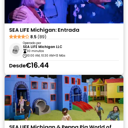
SEA LIFE Michigan: Entrada
8.5
(89)
Operado por
SEA LIFE Michigan LLC
30 minutos
10:00 AM, 10:30 AM
+13 Más
€16.44
Desde
SEA LIFE Michigan & Peppa Pig World of