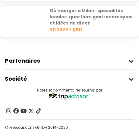
Où manger à Milan : spécialités
locales, quartiers gastronomiques
et idées de dîner
en savoir plus
Partenaires
Rejoindre Freetour
Société
Connexion Du Fournisseur
Destinations
Notes et commentaires fournis par
Programme D’affiliation
À Propos De Nous
Contactez-Nous
Groupes
© Freetour.com GmbH 2014-2026
Aide