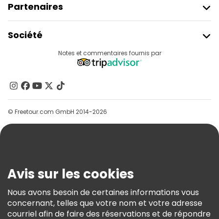
Partenaires
Rejoindre Freetour
Société
Connexion Du Fournisseur
Destinations
Notes et commentaires fournis par
Programme D’affiliation
À Propos De Nous
Contactez-Nous
Groupes
© Freetour.com GmbH 2014-2026
Aide
Blog
Presse
Sécurité Et Confidentialité
Avis sur les cookies
Conditions Générales Et Mentions Légales
Nous avons besoin de certaines informations vous
Politique En Matière De Cookies
concernant, telles que votre nom et votre adresse
Freetour Prix
courriel afin de faire des réservations et de répondre