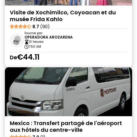
Visite de Xochimilco, Coyoacan et du
musée Frida Kahlo
8.7
(90)
Fournie par
OPERADORA AROZARENA
10 heures
7:50 AM
€44.11
De
Mexico : Transfert partagé de l'aéroport
aux hôtels du centre-ville