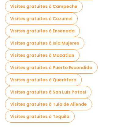
Excursions d'une journée gratuites à Mexico
Visites gratuites à Campeche
Visites nocturnes gratuites à Mexico
Visites gratuites à Cozumel
Tours à vélo à Mexico
Visites gratuites à Ensenada
Visites gastronomiques à Mexico
Visites gratuites à Isla Mujeres
Visites gratuites à proximité Palacio de Bellas Artes
Visites gratuites à Mazatlan
Visites gratuites à proximité Mexico City Metropolitan Cathedral
Visites gratuites à Puerto Escondido
Visites gratuites à proximité Frida Kahlo Museum
Visites gratuites à Querétaro
Visites gratuites à San Luis Potosi
Visites gratuites à Tula de Allende
Visites gratuites à Tequila