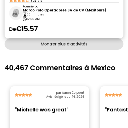
7.9
(1)
Fournie par
Marco Polo Operadores SA de CV (Mexitours)
30 minutes
12:00 AM
€15.57
De
Montrer plus d’activités
40,467 Commentaires à Mexico
par Aaron Colpaert
Avis rédigé le Jul 14, 2026
"Michelle was great"
"Fantast