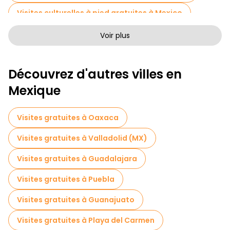
Visites culturelles à pied gratuites à Mexico
Visites à pied sans art à Mexico
Voir plus
Visites à pied gratuites pour les familles à Mexico
Découvrez d'autres villes en
Activités sportives à Mexico
Mexique
Visites autoguidées en Mexico
Visites guidées gratuites sur le thème des légendes et de l'épouvante Mexico
Visites gratuites à Oaxaca
Musées en Mexico
Visites gratuites à Valladolid (MX)
Visite gratuite de la vieille ville à Mexico
Visites gratuites à Guadalajara
Visites de marchés en Mexico
Visites gratuites à Puebla
Visites de dégustation locales à Mexico
Visites gratuites à Guanajuato
Tours de Noël dans Mexico
Visites gratuites à Playa del Carmen