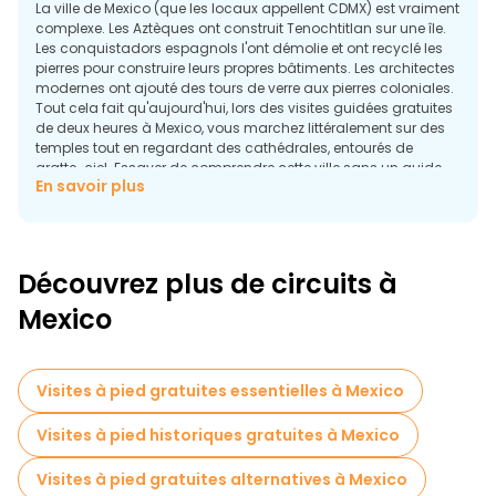
La ville de Mexico (que les locaux appellent CDMX) est vraiment
complexe. Les Aztèques ont construit Tenochtitlan sur une île.
Les conquistadors espagnols l'ont démolie et ont recyclé les
pierres pour construire leurs propres bâtiments. Les architectes
modernes ont ajouté des tours de verre aux pierres coloniales.
Tout cela fait qu'aujourd'hui, lors des visites guidées gratuites
de deux heures à Mexico, vous marchez littéralement sur des
temples tout en regardant des cathédrales, entourés de
gratte-ciel. Essayer de comprendre cette ville sans un guide
En savoir plus
local revient à lire un livre à l'envers.
Pourquoi faire une visite à pied à Mexico ?
La ville de Mexico n'est pas simple. Voici pourquoi les visites
gratuites à Mexico font la différence entre la confusion et
Découvrez plus de circuits à
l'émerveillement :
Mexico
Visites à pied gratuites essentielles à Mexico
Visites à pied historiques gratuites à Mexico
Visites à pied gratuites alternatives à Mexico