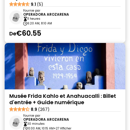
9.1
(5)
Fournie par
OPERADORA AROZARENA
11 heures
6:20 AM, 8:10 AM
€60.55
De
Musée Frida Kahlo et Anahuacalli : Billet
d'entrée + Guide numérique
8.9
(267)
Fournie par
OPERADORA AROZARENA
30 minutes
10:00 AM, 10:15 AM
+27 Afficher