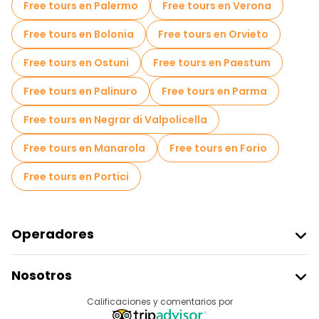
Free tours en Palermo
Free tours en Verona
Tours gastronómicos en Taormina
Free tours en Bolonia
Free tours en Orvieto
Free tours cerca Bar Vitelli
Free tours en Ostuni
Free tours en Paestum
Free tours cerca Porta Messina
Free tours en Palinuro
Free tours en Parma
Free tours en Negrar di Valpolicella
Free tours en Manarola
Free tours en Forio
Free tours en Portici
Operadores
Unirse A Freetour
Nosotros
Acceder Como Proveedor
Destinos
Calificaciones y comentarios por
Programa De Afiliados