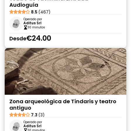
Audioguía
8.5
(467)
Operado por
Aditus Srl
30 minutos
€24.00
Desde
Zona arqueológica de Tíndaris y teatro
antiguo
7.3
(3)
Operado por
Aditus Srl
30 minutos