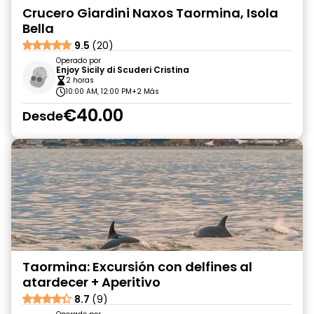
Crucero Giardini Naxos Taormina, Isola
Bella
9.5
(20)
Operado por
Enjoy Sicily di Scuderi Cristina
2 horas
10:00 AM, 12:00 PM
+2 Más
€40.00
Desde
Taormina: Excursión con delfines al
atardecer + Aperitivo
8.7
(9)