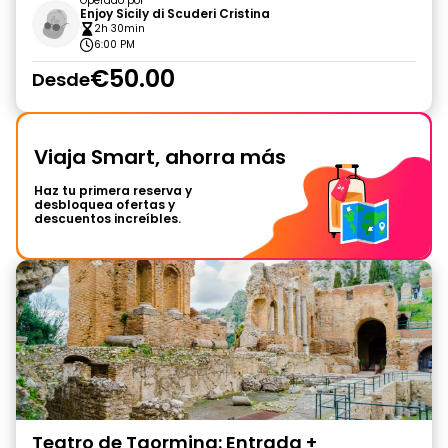
Operado por
Enjoy Sicily di Scuderi Cristina
2h 30min
6:00 PM
€50.00
Desde
Viaja Smart, ahorra más
Haz tu primera reserva y
desbloquea ofertas y
descuentos increíbles.
Teatro de Taormina: Entrada +