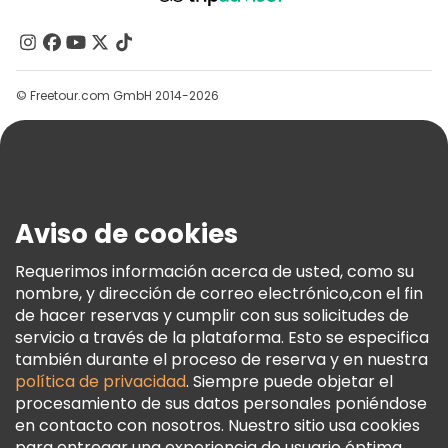
Acerca De Nosotros
Contacto
Grupos
© Freetour.com GmbH 2014-2026
Ayuda
Blog
Prensa
Seguridad Y Privacidad
Aviso de cookies
Términos E Información Legal
Política De Cookies
Requerimos información acerca de usted, como su
nombre, y dirección de correo electrónico,con el fin
Freetour Premios
de hacer reservas y cumplir con sus solicitudes de
Programa De Fidelidad
servicio a través de la plataforma. Esto se especifica
también durante el proceso de reserva y en nuestra
política de privacidad
. Siempre puede objetar el
procesamiento de sus datos personales poniéndose
en contacto con nosotros. Nuestro sitio usa cookies
para entregar una experiencia de usuario óptima.