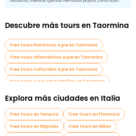
históricos, mientras que sus hermosas playas, como Isola
Bella, ofrecen el lugar perfecto para relajarse. Con su mezcla
de patrimonio cultural, paisajes pintorescos y encanto
mediterráneo, Taormina es un destino de visita obligada en la
isla de Sicilia.
Descubre más tours en Taormina
Free tours históricos a pie en Taormina
Free tours alternativos a pie en Taormina
Free tours culturales a pie en Taormina
Free tours a pie para familias en Taormina
Tours autoguiados en Taormina
Explora más ciudades en Italia
Cruceros en Taormina
Free tours en Venecia
Free tours en Florencia
Free tours de un día en Taormina
Free tours en Nápoles
Free tours en Milan
Free tours nocturnos a pie en Taormina