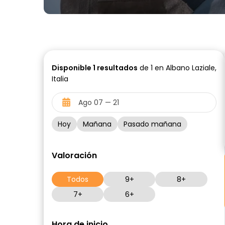
Disponible
1
resultados
de 1 en Albano Laziale,
Italia
Hoy
Mañana
Pasado mañana
Valoración
Todos
9+
8+
7+
6+
Hora de inicio