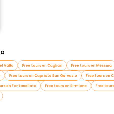
ia
el Vallo
Free tours en Cagliari
Free tours en Messina
o
Free tours en Capriate San Gervasio
Free tours en 
urs en Fontanellato
Free tours en Sirmione
Free tours