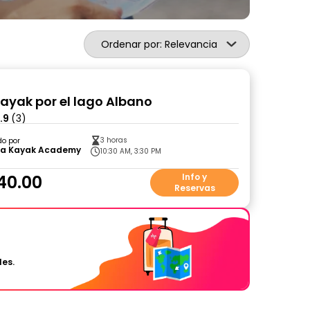
Ordenar por: Relevancia
kayak por el lago Albano
.9
(3)
3 horas
do por
a Kayak Academy
10:30 AM, 3:30 PM
40.00
Info y
Reservas
les.