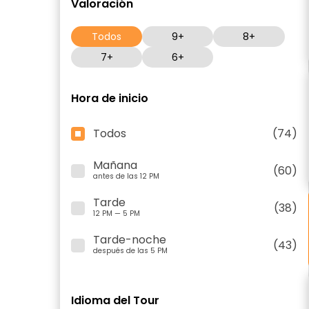
Valoración
Todos
9+
8+
7+
6+
Hora de inicio
Todos
(74)
Mañana
(60)
antes de las 12 PM
Tarde
(38)
12 PM — 5 PM
Tarde-noche
(43)
después de las 5 PM
Idioma del Tour