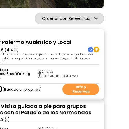
Ordenar por: Relevancia
r Palermo Auténtico y Local
.6
(4,421)
 de jóvenes entusiastas que a través de paseos por la ciudad
uestro amor por Palermo, sus monumentos, su historia, sus
ida.
do por
2 horas
rmo Free Walking
10:00 AM, 11:00 AM
+1 Más
s
0
Info y
Basado en propinas
Reservas
 Visita guiada a pie para grupos
 con el Palacio de los Normandos
.9
(1)
5h 30min
do por