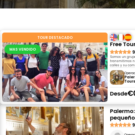
TOUR DESTACADO
Free Tou
MAS VENDIDO
9
Somos un grupo
transmitimos n
calles y su com
Opera
Pale
Tour
€
Desde
Palermo:
pequeños
9
Opera