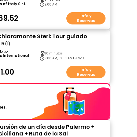
of Italy S.r.l.
9:00 AM
69.52
Info y
Reservas
Chiaramonte Steri: Tour guiado
.9
(1)
do por
30 minutos
s International
9:00 AM, 10:00 AM
+9 Más
1.00
Info y
Reservas
les.
xcursión de un día desde Palermo +
iciliana + Ruta de la Sal