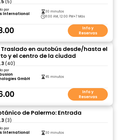
.5
(5)
do por
30 minutos
s International
11:00 AM, 12:00 PM
+7 Más
8.00
Info y
Reservas
 Traslado en autobús desde/hasta el
to y el centro de la ciudad
.3
(40)
do por
ibusion
45 minutos
nologies GmbH
)
6.00
Info y
Reservas
otánico de Palermo: Entrada
.3
(3)
do por
s International
30 minutos