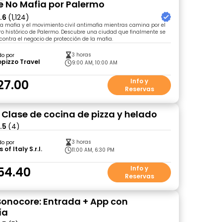
ie No Mafia por Palermo
.6
(1,124)
a mafia y el movimiento civil antimafia mientras camina por el
ro histórico de Palermo. Descubre una ciudad que finalmente se
contra el negocio de protección de la mafia.
3 horas
do por
pizzo Travel
9:00 AM, 10:00 AM
27.00
Info y
Reservas
 Clase de cocina de pizza y helado
.5
(4)
3 horas
do por
of Italy S.r.l.
11:00 AM, 6:30 PM
54.40
Info y
Reservas
Bonocore: Entrada + App con
ía