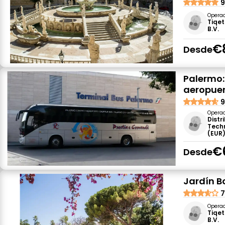
9
Opera
Tiqet
B.V.
€
Desde
Palermo:
aeropuer
9
Opera
Distr
Tech
(EUR
€
Desde
Jardín B
7
Opera
Tiqet
B.V.