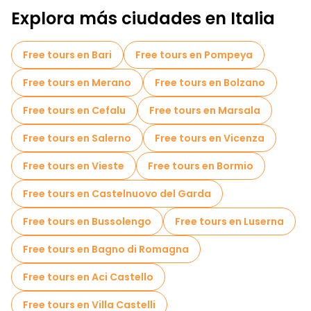
Explora más ciudades en Italia
Tours de Pub Crawl en Palermo
Tours autoguiados en Palermo
Free tours en Bari
Free tours en Pompeya
Cruceros en Palermo
Museos en Palermo
Free tours en Merano
Free tours en Bolzano
Free tour por el casco antiguo en Palermo
Free tours en Cefalu
Free tours en Marsala
Tours para grupos pequeños en Palermo
Free tours en Salerno
Free tours en Vicenza
Tours mercados en Palermo
Free tours en Vieste
Free tours en Bormio
Tours de degustación locales en Palermo
Free tours en Castelnuovo del Garda
Free tours de un día en Palermo
Free tours en Bussolengo
Free tours en Luserna
Tours en bicicleta en Palermo
Free tours en Bagno di Romagna
Tours gastronómicos en Palermo
Free tours en Aci Castello
Free tours cerca Massimo Theater
Free tours en Villa Castelli