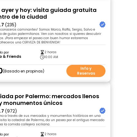
 ayer y hoy: visita guiada gratuita
ntro de la ciudad
.7
(235)
conoceros caminantes! Somos Marco, Raffa, Sergio, Salvo e
o de guías palermitanos. Ven con nosotros si quieres descubrir
tros. ¡Para empezar el paseo con buen humor estaremos
ofreceros una CERVEZA DE BIENVENIDA!
2 horas
do por
 & Friends
10:00 AM
0
Info y
Basado en propinas
Reservas
uiada por Palermo: mercados llenos
 y monumentos únicos
.7
(972)
mo a través de sus mercados y monumentos históricos en una
Visita la catedral de Palermo, da un paseo por el antiguo mercado
a la comida callejera siciliana.
2 horas
do por