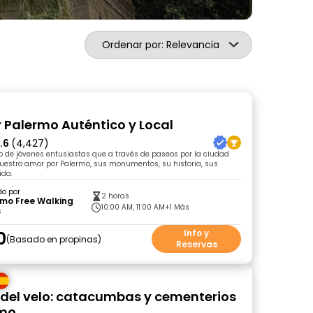
Ordenar por: Relevancia
r Palermo Auténtico y Local
.6
(4,427)
 de jóvenes entusiastas que a través de paseos por la ciudad
uestro amor por Palermo, sus monumentos, su historia, sus
ida.
do por
2 horas
rmo Free Walking
10:00 AM, 11:00 AM
+1 Más
s
0
Info y
Basado en propinas
Reservas
 del velo: catacumbas y cementerios
rmo