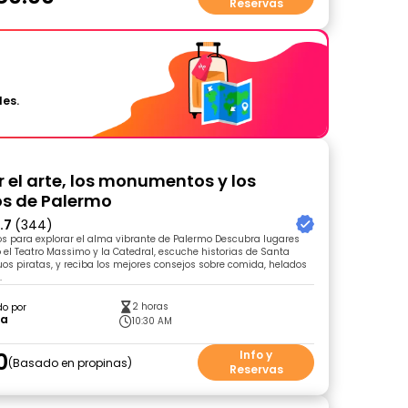
Reservas
les.
r el arte, los monumentos y los
s de Palermo
.7
(344)
s para explorar el alma vibrante de Palermo Descubra lugares
 el Teatro Massimo y la Catedral, escuche historias de Santa
uos piratas, y reciba los mejores consejos sobre comida, helados
.
2 horas
do por
ra
10:30 AM
0
Info y
Basado en propinas
Reservas