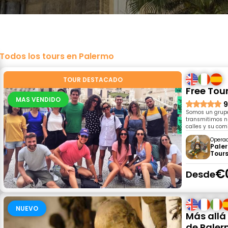
Todos los tours en Palermo
TOUR DESTACADO
Free Tou
MAS VENDIDO
9
Somos un grupo
transmitimos n
calles y su com
Opera
Pale
Tour
€
Desde
NUEVO
Más allá
de Pale