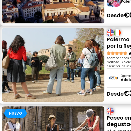
Pale
€
Desde
Palermo 
por la R
9
Acompáñenos a 
mafioso. Explor
escucha las ins
Opera
Addio
€
Desde
NUEVO
Paseo en
degusta