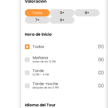
Valoración
Todos
9+
8+
7+
6+
Hora de inicio
Todos
(11)
Mañana
(9)
antes de las 12 PM
Tarde
(2)
12 PM — 5 PM
Tarde-noche
(2)
después de las 5 PM
Idioma del Tour