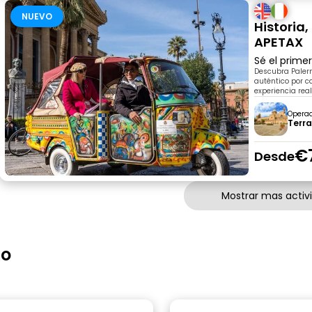
NUEVO
Historia,
APETAX
Sé el prime
Descubra Palerm
auténtico por c
experiencia rea
Opera
Terr
€
Desde
Mostrar mas activ
mo