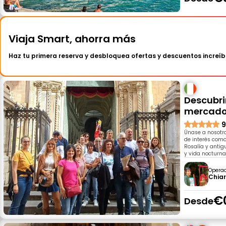
Viaja Smart, ahorra más
Haz tu primera reserva y desbloquea ofertas y descuentos increíb
Descubri
mercado
9
Únase a nosotro
de interés como
Rosalía y antig
y vida nocturna
Opera
Chia
€
Desde