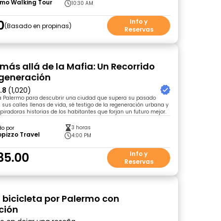
rmo Walking Tour
10:30 AM
0
Info y
Basado en propinas
Reservas
más allá de la Mafia: Un Recorrido
egeneración
.8
(1,020)
Palermo para descubrir una ciudad que supera su pasado
a sus calles llenas de vida, sé testigo de la regeneración urbana y
piradoras historias de los habitantes que forjan un futuro mejor.
3 horas
do por
pizzo Travel
4:00 PM
35.00
Info y
Reservas
 bicicleta por Palermo con
ción