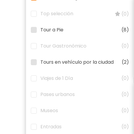
Top selección
(0)
Tour a Pie
(8)
Tour Gastronómico
(0)
Tours en vehículo por la ciudad
(2)
Viajes de 1 Día
(0)
Pases urbanos
(0)
Museos
(0)
Entradas
(0)