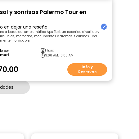
 sol y sonrisas Palermo Tour en
ro en dejar una reseña
o a bordo del emblemático Ape Taxi: un recorrido divertido y
allejuelas, mercados, monumentos y aromas sicilianos. Una
lmente inolvidable.
1 hora
do por
amuri
9:00 AM, 10:00 AM
70.00
Info y
Reservas
idades