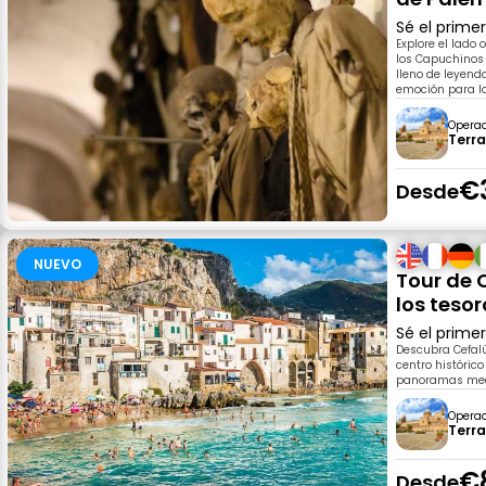
Sé el prime
Explore el lad
los Capuchinos 
lleno de leyenda
emoción para lo
Opera
Terr
€
Desde
NUEVO
Tour de C
los tesor
Sé el prime
Descubra Cefalú
centro histórico
panoramas medit
Opera
Terr
€
Desde