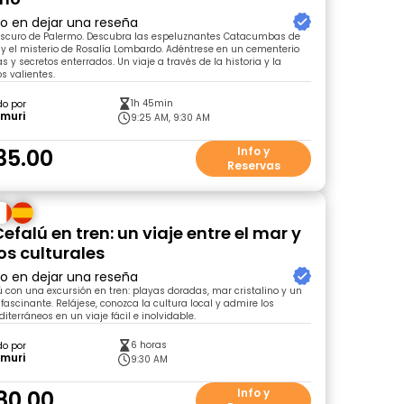
ro en dejar una reseña
o oscuro de Palermo. Descubra las espeluznantes Catacumbas de
y el misterio de Rosalía Lombardo. Adéntrese en un cementerio
s y secretos enterrados. Un viaje a través de la historia y la
s valientes.
1h 45min
do por
amuri
9:25 AM, 9:30 AM
35.00
Info y
Reservas
efalú en tren: un viaje entre el mar y
os culturales
ro en dejar una reseña
 con una excursión en tren: playas doradas, mar cristalino y un
 fascinante. Relájese, conozca la cultura local y admire los
erráneos en un viaje fácil e inolvidable.
6 horas
do por
amuri
9:30 AM
80.00
Info y