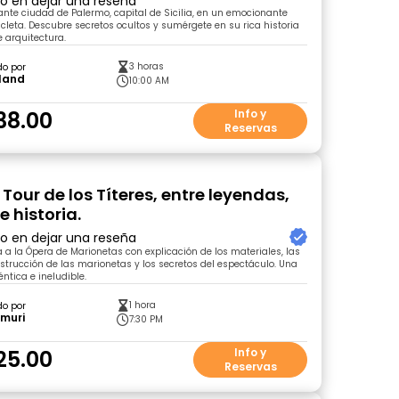
ro en dejar una reseña
ante ciudad de Palermo, capital de Sicilia, en un emocionante
icleta. Descubre secretos ocultos y sumérgete en su rica historia
 arquitectura.
3 horas
do por
yland
10:00 AM
38.00
Info y
Reservas
Tour de los Títeres, entre leyendas,
e historia.
ro en dejar una reseña
a a la Ópera de Marionetas con explicación de los materiales, las
strucción de las marionetas y los secretos del espectáculo. Una
ntica e ineludible.
1 hora
do por
amuri
7:30 PM
25.00
Info y
Reservas