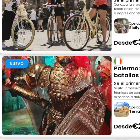
Sé el prime
Conozca la vibr
recorrido en bic
e impresionante
Opera
Sicil
€
Desde
NUEVO
Palermo: 
batallas 
Sé el prime
Visita inmersiv
técnicas de con
experiencia auté
Opera
Terr
€
Desde