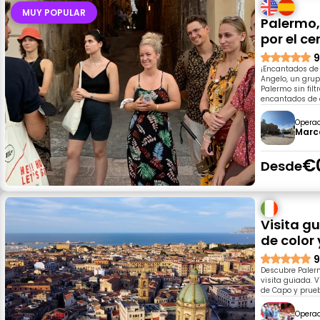
MUY POPULAR
Palermo,
por el ce
9
¡Encantados de 
Angelo, un grup
Palermo sin fil
encantados de 
Opera
Marco
€
Desde
Visita g
de color
9
Descubre Paler
visita guiada. 
de Capo y prueb
Opera