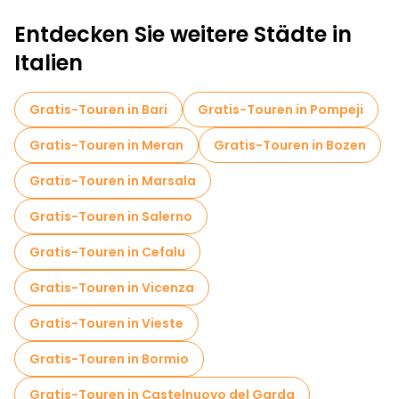
Entdecken Sie weitere Städte in
Kneipentour in Palermo
Italien
Selbstgeführte Touren in Palermo
Kreuzfahrten in Palermo
Museen in Palermo
Gratis-Touren in Bari
Gratis-Touren in Pompeji
Kostenlose Altstadtbesichtigung in Palermo
Gratis-Touren in Meran
Gratis-Touren in Bozen
Führungen für kleine Gruppen in Palermo
Gratis-Touren in Marsala
Markttouren in Palermo
Gratis-Touren in Salerno
Lokale Verkostungstouren in Palermo
Gratis-Touren in Cefalu
Kostenlose Tagesausflüge in Palermo
Gratis-Touren in Vicenza
Fahrradtouren in Palermo
Gratis-Touren in Vieste
Food-Touren in Palermo
Gratis-Touren in Bormio
Kostenlose Führungen in der Nähe Massimo Theater
Gratis-Touren in Castelnuovo del Garda