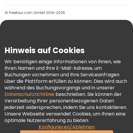
Gruppen
© Freetour.com GmbH 2014-2026
Hilfe
Blog
Presse
Sicherheit Und Datenschutz
Hinweis auf Cookies
AGB Und Rechtliches
Wir benötigen einige Informationen von Ihnen, wie
Cookie-Richtlinie
Ihren Namen und Ihre E-Mail-Adresse, um
Freetour Auszeichnungen
Buchungen vornehmen und Ihre Serviceanfragen
über die Plattform erfüllen zu können. Dies wird auch
Treueprogramm
während des Buchungsvorgangs und in unserer
Datenschutzrichtlinie
beschrieben. Sie können der
Verarbeitung Ihrer personenbezogenen Daten
jederzeit widersprechen, indem Sie uns kontaktieren.
Unsere Webseite verwendet Cookies, um Ihnen eine
optimale Nutzererfahrung zu bieten.
Konfigurieren/Ablehnen