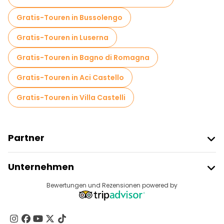
Kostenlose Führungen in der Nähe Cattedrale di Palermo
Gratis-Touren in Bussolengo
Kostenlose Führungen in der Nähe Quattro Canti
Gratis-Touren in Luserna
Gratis-Touren in Bagno di Romagna
Gratis-Touren in Aci Castello
Gratis-Touren in Villa Castelli
Partner
Freetour Beitreten
Unternehmen
Anbieter-Anmeldung
Reiseziele
Bewertungen und Rezensionen powered by
Affiliate-Programm
Über Uns
Kontakt