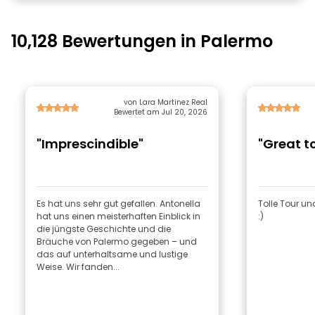
10,128 Bewertungen in Palermo
von Lara Martinez Real
Bewertet am Jul 20, 2026
"Imprescindible"
"Great t
Es hat uns sehr gut gefallen. Antonella
Tolle Tour und
hat uns einen meisterhaften Einblick in
:)
die jüngste Geschichte und die
Bräuche von Palermo gegeben – und
das auf unterhaltsame und lustige
Weise. Wir fanden...