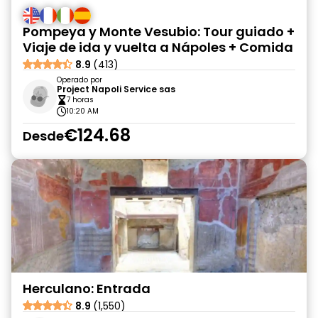
Pompeya y Monte Vesubio: Tour guiado +
Viaje de ida y vuelta a Nápoles + Comida
8.9
(413)
Operado por
Project Napoli Service sas
7 horas
10:20 AM
€124.68
Desde
Herculano: Entrada
8.9
(1,550)