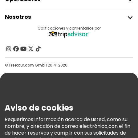
Unirse A Freetour
Nosotros
Acceder Como Proveedor
Destinos
Calificaciones y comentarios por
Programa De Afiliados
Acerca De Nosotros
Contacto
Grupos
© Freetour.com GmbH 2014-2026
Ayuda
Blog
Prensa
Seguridad Y Privacidad
Aviso de cookies
Términos E Información Legal
Política De Cookies
Requerimos información acerca de usted, como su
nombre, y dirección de correo electrónico,con el fin
Freetour Premios
de hacer reservas y cumplir con sus solicitudes de
Programa De Fidelidad