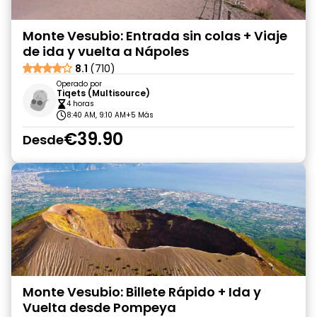
Monte Vesubio: Entrada sin colas + Viaje
de ida y vuelta a Nápoles
8.1
(710)
Operado por
Tiqets (Multisource)
4 horas
8:40 AM, 9:10 AM
+5 Más
€39.90
Desde
Monte Vesubio: Billete Rápido + Ida y
Vuelta desde Pompeya