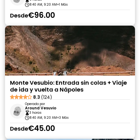
8:40 AM, 9:20 AM
+1 Más
€96.00
Desde
Monte Vesubio: Entrada sin colas + Viaje
de ida y vuelta a Nápoles
8.3
(124)
Operado por
Around Vesuvio
3 horas
8:40 AM, 9:20 AM
+3 Más
€45.00
Desde