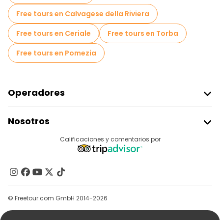
Free tours en Calvagese della Riviera
Free tours en Ceriale
Free tours en Torba
Free tours en Pomezia
Operadores
Unirse A Freetour
Nosotros
Acceder Como Proveedor
Destinos
Calificaciones y comentarios por
Programa De Afiliados
Acerca De Nosotros
Contacto
Grupos
© Freetour.com GmbH 2014-2026
Ayuda
Blog