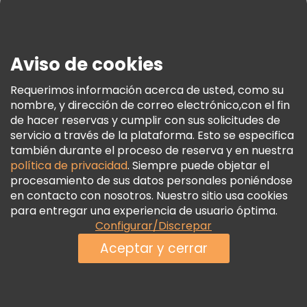
Prensa
Seguridad Y Privacidad
Aviso de cookies
Términos E Información Legal
Política De Cookies
Requerimos información acerca de usted, como su
nombre, y dirección de correo electrónico,con el fin
Freetour Premios
de hacer reservas y cumplir con sus solicitudes de
Programa De Fidelidad
servicio a través de la plataforma. Esto se especifica
también durante el proceso de reserva y en nuestra
política de privacidad
. Siempre puede objetar el
procesamiento de sus datos personales poniéndose
en contacto con nosotros. Nuestro sitio usa cookies
para entregar una experiencia de usuario óptima.
Configurar/Discrepar
Aceptar y cerrar