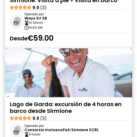
Sirmione: Visita a pie + Visita en barco
9.9
(3)
Operado por
Ways Srl SB
1h 30min
10:00 AM
€59.00
Desde
Lago de Garda: excursión de 4 horas en
barco desde Sirmione
9.9
(3)
Operado por
Consorzio motoscafisti Sirmione SCRL
4 horas