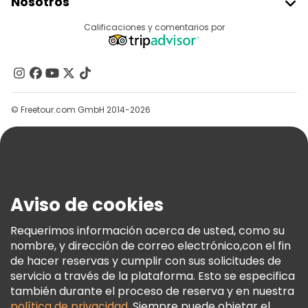
Nosotros
Acceder Como Proveedor
Destinos
Calificaciones y comentarios por
Programa De Afiliados
Acerca De Nosotros
Contacto
Grupos
© Freetour.com GmbH 2014-2026
Ayuda
Blog
Prensa
Seguridad Y Privacidad
Aviso de cookies
Términos E Información Legal
Política De Cookies
Requerimos información acerca de usted, como su
nombre, y dirección de correo electrónico,con el fin
Freetour Premios
de hacer reservas y cumplir con sus solicitudes de
Programa De Fidelidad
servicio a través de la plataforma. Esto se especifica
también durante el proceso de reserva y en nuestra
política de privacidad
. Siempre puede objetar el