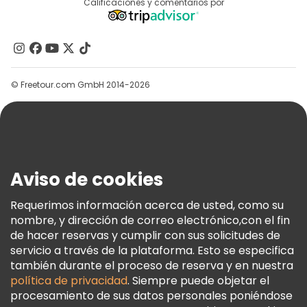
Destinos
Calificaciones y comentarios por
Programa De Afiliados
Acerca De Nosotros
Contacto
Grupos
© Freetour.com GmbH 2014-2026
Ayuda
Blog
Prensa
Seguridad Y Privacidad
Aviso de cookies
Términos E Información Legal
Política De Cookies
Requerimos información acerca de usted, como su
nombre, y dirección de correo electrónico,con el fin
Freetour Premios
de hacer reservas y cumplir con sus solicitudes de
Programa De Fidelidad
servicio a través de la plataforma. Esto se especifica
también durante el proceso de reserva y en nuestra
política de privacidad
. Siempre puede objetar el
procesamiento de sus datos personales poniéndose