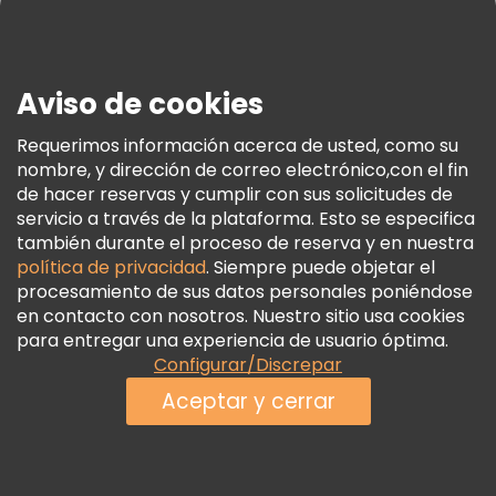
Prensa
Seguridad Y Privacidad
Aviso de cookies
Términos E Información Legal
Política De Cookies
Requerimos información acerca de usted, como su
nombre, y dirección de correo electrónico,con el fin
Freetour Premios
de hacer reservas y cumplir con sus solicitudes de
Programa De Fidelidad
servicio a través de la plataforma. Esto se especifica
también durante el proceso de reserva y en nuestra
política de privacidad
. Siempre puede objetar el
procesamiento de sus datos personales poniéndose
en contacto con nosotros. Nuestro sitio usa cookies
para entregar una experiencia de usuario óptima.
Configurar/Discrepar
Aceptar y cerrar