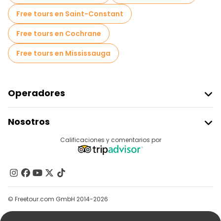
Free tours en Saint-Constant
Free tours en Cochrane
Free tours en Mississauga
Operadores
Unirse A Freetour
Nosotros
Acceder Como Proveedor
Destinos
Calificaciones y comentarios por
Programa De Afiliados
Acerca De Nosotros
Contacto
Grupos
© Freetour.com GmbH 2014-2026
Ayuda
Blog