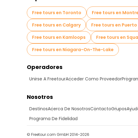
Free tours en Toronto
Free tours en Montr
Free tours en Calgary
Free tours en Puerto
Free tours en Kamloops
Free tours en Squ
Free tours en Niagara-On-The-Lake
Operadores
Unirse A Freetour
Acceder Como Proveedor
Program
Nosotros
Destinos
Acerca De Nosotros
Contacto
Grupos
Ayud
Programa De Fidelidad
© Freetour.com GmbH 2014-2026