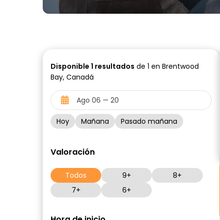
Disponible
1
resultados
de 1 en Brentwood
Bay, Canadá
Hoy
Mañana
Pasado mañana
Valoración
Todos
9+
8+
7+
6+
Hora de inicio