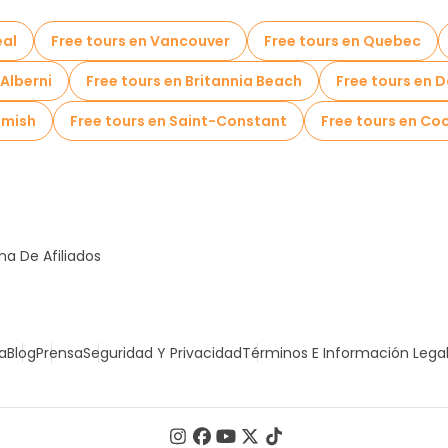
eal
Free tours en Vancouver
Free tours en Quebec
 Alberni
Free tours en Britannia Beach
Free tours en 
amish
Free tours en Saint-Constant
Free tours en Co
a De Afiliados
a
Blog
Prensa
Seguridad Y Privacidad
Términos E Información Lega