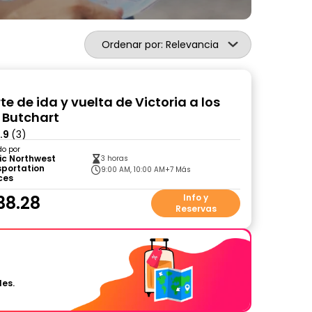
Ordenar por: Relevancia
e de ida y vuelta de Victoria a los
 Butchart
.9
(3)
do por
ic Northwest
3 horas
sportation
9:00 AM, 10:00 AM
+7 Más
ces
38.28
Info y
Reservas
les.