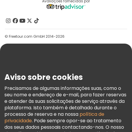
Destinos
Avaliações fornecidas por
Programa De Afiliados
Quem Somos
Contacte-Nos
Grupos
© Freetour.com GmbH 2014-2026
Ajuda
Blog
Imprensa
Segurança E Privacidade
Aviso sobre cookies
Termos E Informações Legais
Política De Cookies
Precisamos de algumas informações suas, como o
seu nome e endereço de e-mail, para fazer reservas
Freetour Prémios
e atender às suas solicitações de serviço através da
Programa De Fidelidade
plataforma. Isto também é detalhado durante o
processo de reserva e na nossa
política de
privacidade
. Pode sempre opor-se ao tratamento
dos seus dados pessoais contactando-nos. O nosso