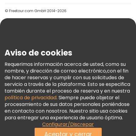
Grupos
© Freetour.com GmbH 2014-2026
Ayuda
Blog
Prensa
Seguridad Y Privacidad
Aviso de cookies
Términos E Información Legal
Política De Cookies
Requerimos información acerca de usted, como su
nombre, y dirección de correo electrónico,con el fin
Freetour Premios
de hacer reservas y cumplir con sus solicitudes de
Programa De Fidelidad
servicio a través de la plataforma. Esto se especifica
también durante el proceso de reserva y en nuestra
política de privacidad
. Siempre puede objetar el
procesamiento de sus datos personales poniéndose
en contacto con nosotros. Nuestro sitio usa cookies
para entregar una experiencia de usuario óptima.
Configurar/Discrepar
Aceptar y cerrar