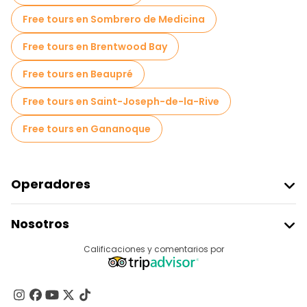
Free tours en Sombrero de Medicina
Free tours en Brentwood Bay
Free tours en Beaupré
Free tours en Saint-Joseph-de-la-Rive
Free tours en Gananoque
Operadores
Unirse A Freetour
Nosotros
Acceder Como Proveedor
Destinos
Calificaciones y comentarios por
Programa De Afiliados
Acerca De Nosotros
Contacto