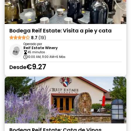
Bodega Reif Estate: Visita a pie y cata
8.7
(19)
Operado por
Reif Estate Winery
45 minutos
10:00 AM, 11:00 AM
+6 Más
€9.27
Desde
Bodega Reif Estate: Cata de Vinos