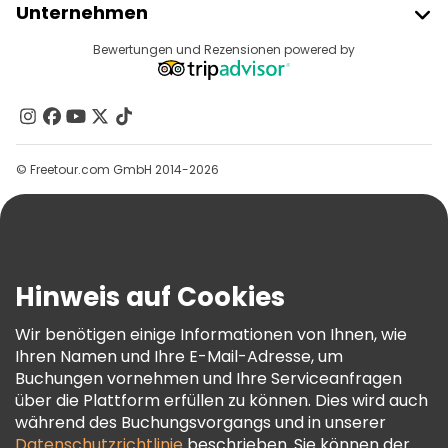
Unternehmen
Anbieter-Anmeldung
Reiseziele
Bewertungen und Rezensionen powered by
Affiliate-Programm
Über Uns
Kontakt
Gruppen
© Freetour.com GmbH 2014-2026
Hilfe
Blog
Presse
Sicherheit Und Datenschutz
Hinweis auf Cookies
AGB Und Rechtliches
Wir benötigen einige Informationen von Ihnen, wie
Cookie-Richtlinie
Ihren Namen und Ihre E-Mail-Adresse, um
Freetour Auszeichnungen
Buchungen vornehmen und Ihre Serviceanfragen
über die Plattform erfüllen zu können. Dies wird auch
Treueprogramm
während des Buchungsvorgangs und in unserer
Datenschutzrichtlinie
beschrieben. Sie können der