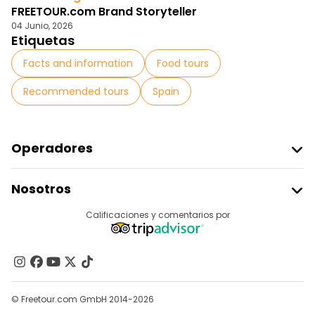
FREETOUR.com Brand Storyteller
04 Junio, 2026
Etiquetas
Facts and information
Food tours
Recommended tours
Spain
Operadores
Unirse A Freetour
Nosotros
Acceder Como Proveedor
Destinos
Calificaciones y comentarios por
Programa De Afiliados
Acerca De Nosotros
Contacto
Grupos
© Freetour.com GmbH 2014-2026
Ayuda