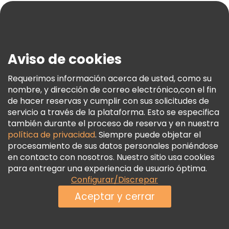
Blog
Prensa
Seguridad Y Privacidad
Aviso de cookies
Términos E Información Legal
Política De Cookies
Requerimos información acerca de usted, como su
nombre, y dirección de correo electrónico,con el fin
Freetour Premios
de hacer reservas y cumplir con sus solicitudes de
Programa De Fidelidad
servicio a través de la plataforma. Esto se especifica
también durante el proceso de reserva y en nuestra
política de privacidad
. Siempre puede objetar el
procesamiento de sus datos personales poniéndose
en contacto con nosotros. Nuestro sitio usa cookies
para entregar una experiencia de usuario óptima.
Configurar/Discrepar
Aceptar y cerrar