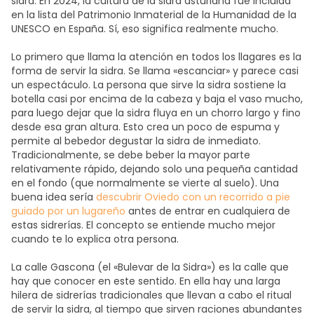
sidra. En 2024, la cultura de la sidra asturiana fue incluida
en la lista del Patrimonio Inmaterial de la Humanidad de la
UNESCO en España. Sí, eso significa realmente mucho.
Lo primero que llama la atención en todos los llagares es la
forma de servir la sidra. Se llama «escanciar» y parece casi
un espectáculo. La persona que sirve la sidra sostiene la
botella casi por encima de la cabeza y baja el vaso mucho,
para luego dejar que la sidra fluya en un chorro largo y fino
desde esa gran altura. Esto crea un poco de espuma y
permite al bebedor degustar la sidra de inmediato.
Tradicionalmente, se debe beber la mayor parte
relativamente rápido, dejando solo una pequeña cantidad
en el fondo (que normalmente se vierte al suelo). Una
buena idea sería
descubrir Oviedo con un recorrido a pie
guiado por un lugareño
antes de entrar en cualquiera de
estas sidrerías. El concepto se entiende mucho mejor
cuando te lo explica otra persona.
La calle Gascona (el «Bulevar de la Sidra») es la calle que
hay que conocer en este sentido. En ella hay una larga
hilera de sidrerías tradicionales que llevan a cabo el ritual
de servir la sidra, al tiempo que sirven raciones abundantes