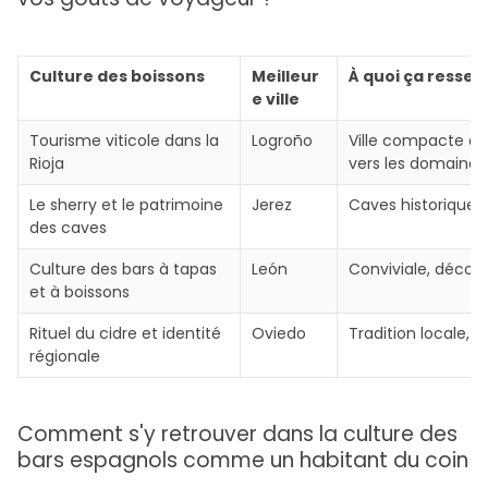
Culture des boissons
Meilleur
À quoi ça resse
e ville
Tourisme viticole dans la
Logroño
Ville compacte au
Rioja
vers les domaines 
Le sherry et le patrimoine
Jerez
Caves historiques, 
des caves
Culture des bars à tapas
León
Conviviale, décon
et à boissons
Rituel du cidre et identité
Oviedo
Tradition locale, r
régionale
Comment s'y retrouver dans la culture des
bars espagnols comme un habitant du coin