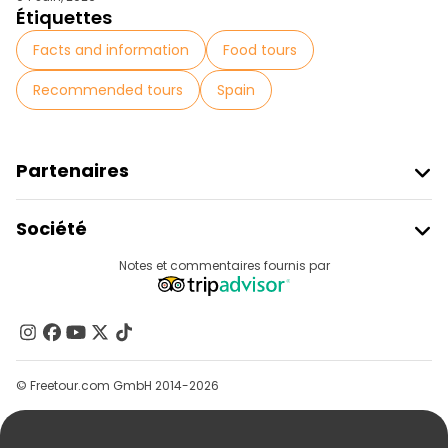
Étiquettes
Facts and information
Food tours
Recommended tours
Spain
Partenaires
Rejoindre Freetour
Société
Connexion Du Fournisseur
Destinations
Notes et commentaires fournis par
Programme D’affiliation
À Propos De Nous
Contactez-Nous
Groupes
© Freetour.com GmbH 2014-2026
Aide
Blog