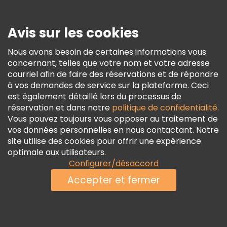
Presse
Sécurité Et Confidentialité
Avis sur les cookies
Conditions Générales Et Mentions Légales
Nous avons besoin de certaines informations vous
Politique En Matière De Cookies
concernant, telles que votre nom et votre adresse
Freetour Prix
courriel afin de faire des réservations et de répondre
à vos demandes de service sur la plateforme. Ceci
Programme De Fidélité
est également détaillé lors du processus de
réservation et dans notre
politique de confidentialité
.
Vous pouvez toujours vous opposer au traitement de
vos données personnelles en nous contactant. Notre
site utilise des cookies pour offrir une expérience
optimale aux utilisateurs.
Configurer/désaccord
Accepter et fermer