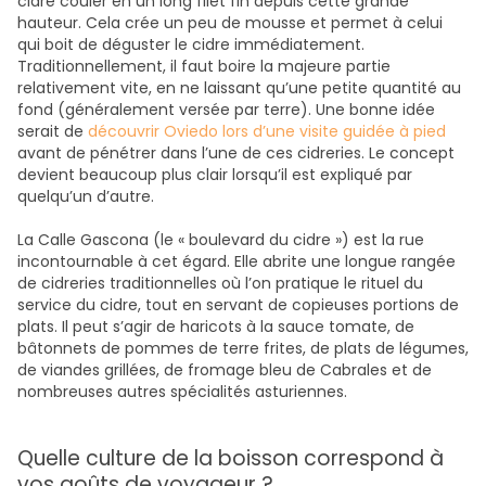
cidre couler en un long filet fin depuis cette grande
hauteur. Cela crée un peu de mousse et permet à celui
qui boit de déguster le cidre immédiatement.
Traditionnellement, il faut boire la majeure partie
relativement vite, en ne laissant qu’une petite quantité au
fond (généralement versée par terre). Une bonne idée
serait de
découvrir Oviedo lors d’une visite guidée à pied
avant de pénétrer dans l’une de ces cidreries. Le concept
devient beaucoup plus clair lorsqu’il est expliqué par
quelqu’un d’autre.
La Calle Gascona (le « boulevard du cidre ») est la rue
incontournable à cet égard. Elle abrite une longue rangée
de cidreries traditionnelles où l’on pratique le rituel du
service du cidre, tout en servant de copieuses portions de
plats. Il peut s’agir de haricots à la sauce tomate, de
bâtonnets de pommes de terre frites, de plats de légumes,
de viandes grillées, de fromage bleu de Cabrales et de
nombreuses autres spécialités asturiennes.
Quelle culture de la boisson correspond à
vos goûts de voyageur ?