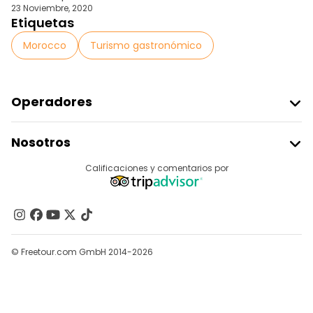
23 Noviembre, 2020
Etiquetas
Morocco
Turismo gastronómico
Operadores
Unirse A Freetour
Nosotros
Acceder Como Proveedor
Destinos
Calificaciones y comentarios por
Programa De Afiliados
Acerca De Nosotros
Contacto
Grupos
© Freetour.com GmbH 2014-2026
Ayuda
Blog
Prensa