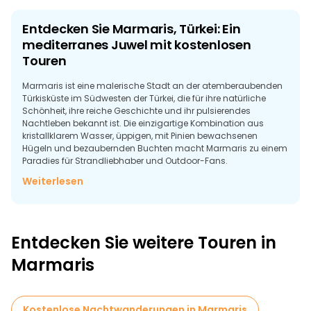
Entdecken Sie Marmaris, Türkei: Ein
mediterranes Juwel mit kostenlosen
Touren
Marmaris ist eine malerische Stadt an der atemberaubenden
Türkisküste im Südwesten der Türkei, die für ihre natürliche
Schönheit, ihre reiche Geschichte und ihr pulsierendes
Nachtleben bekannt ist. Die einzigartige Kombination aus
kristallklarem Wasser, üppigen, mit Pinien bewachsenen
Hügeln und bezaubernden Buchten macht Marmaris zu einem
Paradies für Strandliebhaber und Outdoor-Fans.
Weiterlesen
Eine der besten Möglichkeiten, dieses Küstenparadies zu
erkunden, sind die kostenlosen Touren, die von örtlichen
Führern angeboten werden. Diese Touren bieten eine
hervorragende Gelegenheit, in die Geschichte und Kultur der
Stadt einzutauchen, ohne das Budget zu sprengen. Ganz
Entdecken Sie weitere Touren in
gleich, ob Sie den lebhaften Yachthafen von Marmaris
erkunden, durch die engen Gassen der von historischer
Marmaris
Architektur gesäumten Altstadt schlendern oder die
atemberaubende Burg von Marmaris besichtigen möchten,
die auf die Zeit Alexanders des Großen zurückgeht - bei einer
kostenlosen Tour können Sie die verborgenen Schätze der
Kostenlose Nachtwanderungen in Marmaris