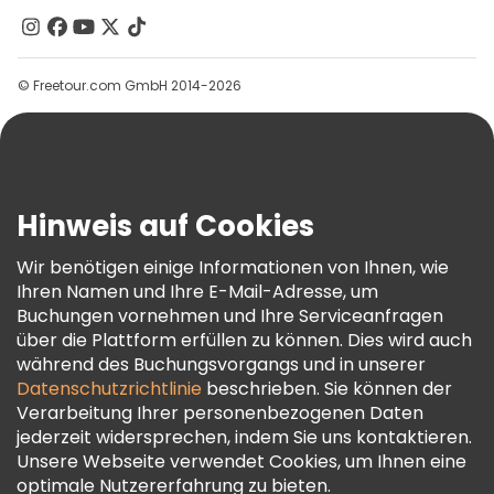
Kontakt
Gruppen
© Freetour.com GmbH 2014-2026
Hilfe
Blog
Presse
Sicherheit Und Datenschutz
Hinweis auf Cookies
AGB Und Rechtliches
Wir benötigen einige Informationen von Ihnen, wie
Cookie-Richtlinie
Ihren Namen und Ihre E-Mail-Adresse, um
Freetour Auszeichnungen
Buchungen vornehmen und Ihre Serviceanfragen
über die Plattform erfüllen zu können. Dies wird auch
Treueprogramm
während des Buchungsvorgangs und in unserer
Datenschutzrichtlinie
beschrieben. Sie können der
Verarbeitung Ihrer personenbezogenen Daten
jederzeit widersprechen, indem Sie uns kontaktieren.
Unsere Webseite verwendet Cookies, um Ihnen eine
optimale Nutzererfahrung zu bieten.