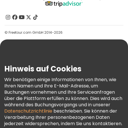
Affiliate-Programm
Über Uns
Kontakt
Gruppen
© Freetour.com GmbH 2014-2026
Hilfe
Blog
Presse
Sicherheit Und Datenschutz
Hinweis auf Cookies
AGB Und Rechtliches
Wir benötigen einige Informationen von Ihnen, wie
Cookie-Richtlinie
Ihren Namen und Ihre E-Mail-Adresse, um
Freetour Auszeichnungen
Buchungen vornehmen und Ihre Serviceanfragen
über die Plattform erfüllen zu können. Dies wird auch
Treueprogramm
während des Buchungsvorgangs und in unserer
Datenschutzrichtlinie
beschrieben. Sie können der
Verarbeitung Ihrer personenbezogenen Daten
jederzeit widersprechen, indem Sie uns kontaktieren.