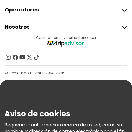
Operadores
Unirse A Freetour
Nosotros
Acceder Como Proveedor
Destinos
Calificaciones y comentarios por
Programa De Afiliados
Acerca De Nosotros
Contacto
Grupos
© Freetour.com GmbH 2014-2026
Ayuda
Blog
Prensa
Seguridad Y Privacidad
Aviso de cookies
Términos E Información Legal
Política De Cookies
Requerimos información acerca de usted, como su
nombre, y dirección de correo electrónico,con el fin