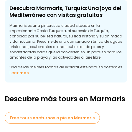
Descubra Marmaris, Turquía: Una joya del
Mediterráneo con visitas gratuitas
Marmaris es una pintoresca ciudad situada en la
impresionante Costa Turquesa, al suroeste de Turquía,
conocida por su belleza natural, su rica historia y su animada
vida nocturna. Presume de una combinación única de aguas
cristalinas, exuberantes colinas cubiertas de pinos y
encantadoras calas que la convierten en un paraíso para los
amantes de la playa y las actividades al aire libre.
Una de las mejores formas de explorar este paraíso costero es
aprovechar las excursiones gratuitas que ofrecen los guías
Leer mas
locales. Estos recorridos son una excelente oportunidad para
sumergirse en la historia y la cultura de la ciudad sin gastar
mucho dinero. Tanto si desea explorar el animado puerto
deportivo de Marmaris, pasear por las estrechas calles del
Descubre más tours en Marmaris
casco antiguo repletas de arquitectura histórica o visitar el
impresionante Castillo de Marmaris, que data de la época de
Alejandro Magno, una excursión gratuita le permitirá descubrir
las joyas ocultas de la ciudad.
Free tours nocturnos a pie en Marmaris
Marmaris es también una puerta de entrada al cercano río
Dalyan, famoso por sus baños de barro y tumbas antiguas, y