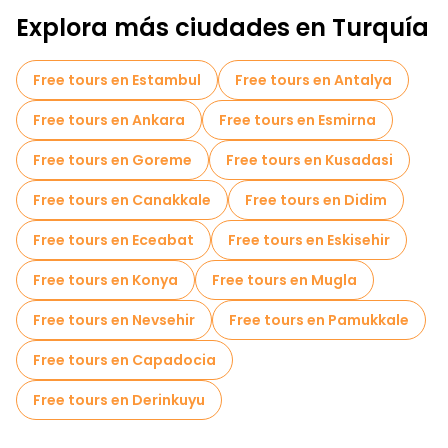
a la idílica isla de Cleopatra, donde, según la leyenda, nadó
Explora más ciudades en Turquía
una vez la reina. El animado paseo marítimo ofrece
numerosos restaurantes, cafés y boutiques, que le permitirán
disfrutar de la cocina local y adquirir recuerdos únicos.
Free tours en Estambul
Free tours en Antalya
Free tours en Ankara
Free tours en Esmirna
Free tours en Goreme
Free tours en Kusadasi
Free tours en Canakkale
Free tours en Didim
Free tours en Eceabat
Free tours en Eskisehir
Free tours en Konya
Free tours en Mugla
Free tours en Nevsehir
Free tours en Pamukkale
Free tours en Capadocia
Free tours en Derinkuyu