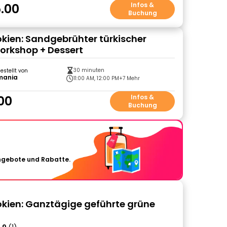
.00
Infos &
Buchung
ien: Sandgebrühter türkischer
orkshop + Dessert
30 minuten
gestellt von
mania
11:00 AM, 12:00 PM
+7 Mehr
00
Infos &
Buchung
Angebote und Rabatte.
ien: Ganztägige geführte grüne