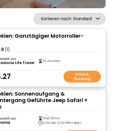
Sortieren nach: Standard
ien: Ganztägiger Motorroller-
.9
(1)
gestellt von
30 minuten
docia Life Travel
.27
Infos &
Buchung
kien: Sonnenaufgang &
tergang Geführte Jeep Safari +
s
3std 30min
gestellt von
mania
10:00 AM, 12:00 PM
+1 Mehr