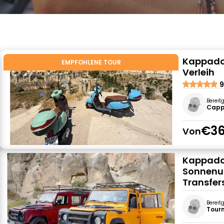
Kappadok
EMPFOHLENE TOUR
Verleih
9
Bereit
Cappa
€36
Von
Kappado
Sonnenun
Transfer
Bereit
Tour