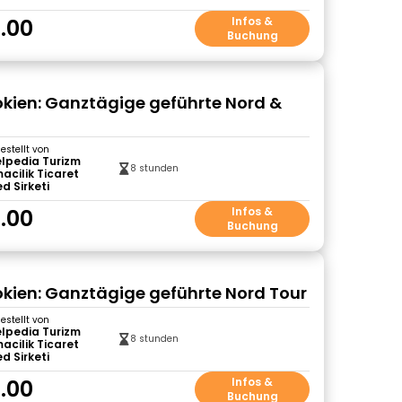
.00
Infos &
Buchung
ien: Ganztägige geführte Nord &
gestellt von
lpedia Turizm
8 stunden
acilik Ticaret
ed Sirketi
.00
Infos &
Buchung
ien: Ganztägige geführte Nord Tour
gestellt von
lpedia Turizm
8 stunden
acilik Ticaret
ed Sirketi
.00
Infos &
Buchung