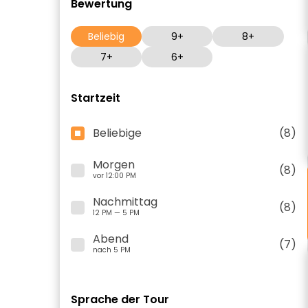
Bewertung
Beliebig
9+
8+
7+
6+
Startzeit
Beliebige
(8)
Morgen
(8)
vor 12:00 PM
Nachmittag
(8)
12 PM — 5 PM
Abend
(7)
nach 5 PM
Sprache der Tour