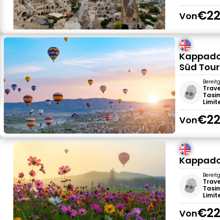
€22
Von
Kappadok
Süd Tour
Bereit
Trave
Tasim
Limit
€22
Von
Kappadok
Bereit
Trave
Tasim
Limit
€22
Von