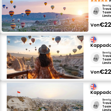
9
Bereit
Trave
Tasim
Limit
€22
Von
Kappadok
Bereit
Trave
Tasim
Limit
€22
Von
Kappadok
Bereit
Trave
Tasim
Limit