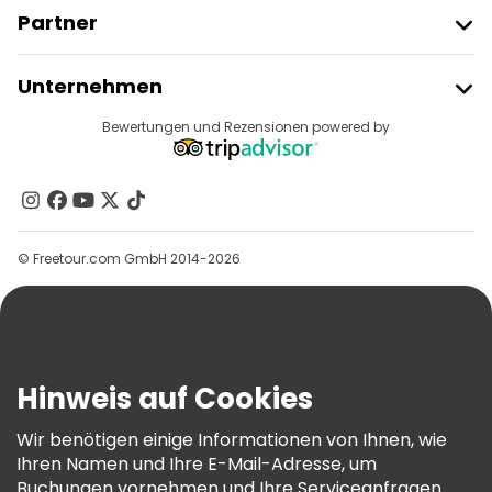
Partner
Freetour Beitreten
Unternehmen
Anbieter-Anmeldung
Reiseziele
Bewertungen und Rezensionen powered by
Affiliate-Programm
Über Uns
Kontakt
Gruppen
© Freetour.com GmbH 2014-2026
Hilfe
Blog
Presse
Sicherheit Und Datenschutz
Hinweis auf Cookies
AGB Und Rechtliches
Wir benötigen einige Informationen von Ihnen, wie
Cookie-Richtlinie
Ihren Namen und Ihre E-Mail-Adresse, um
Freetour Auszeichnungen
Buchungen vornehmen und Ihre Serviceanfragen