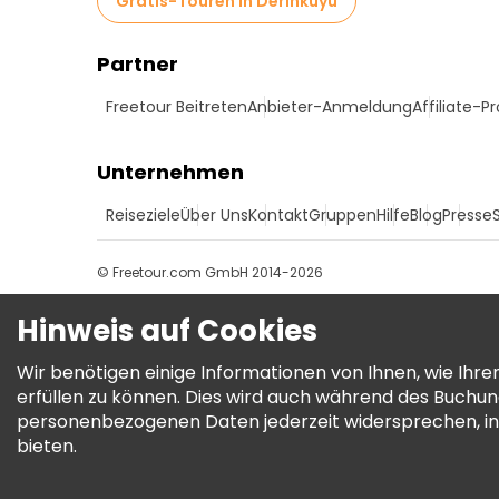
Gratis-Touren in Derinkuyu
Partner
Freetour Beitreten
Anbieter-Anmeldung
Affiliate-
Unternehmen
Reiseziele
Über Uns
Kontakt
Gruppen
Hilfe
Blog
Presse
© Freetour.com GmbH 2014-2026
Hinweis auf Cookies
Wir benötigen einige Informationen von Ihnen, wie Ih
erfüllen zu können. Dies wird auch während des Buchu
personenbezogenen Daten jederzeit widersprechen, in
bieten.