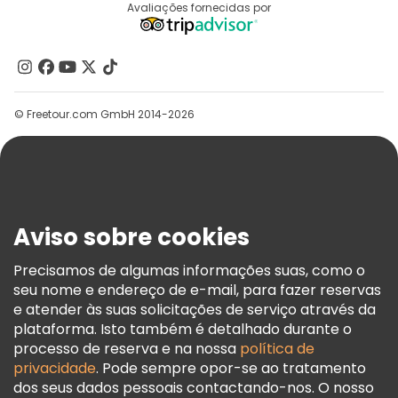
Destinos
Avaliações fornecidas por
Programa De Afiliados
Quem Somos
Contacte-Nos
Grupos
© Freetour.com GmbH 2014-2026
Ajuda
Blog
Imprensa
Segurança E Privacidade
Aviso sobre cookies
Termos E Informações Legais
Política De Cookies
Precisamos de algumas informações suas, como o
seu nome e endereço de e-mail, para fazer reservas
Freetour Prémios
e atender às suas solicitações de serviço através da
Programa De Fidelidade
plataforma. Isto também é detalhado durante o
processo de reserva e na nossa
política de
privacidade
. Pode sempre opor-se ao tratamento
dos seus dados pessoais contactando-nos. O nosso