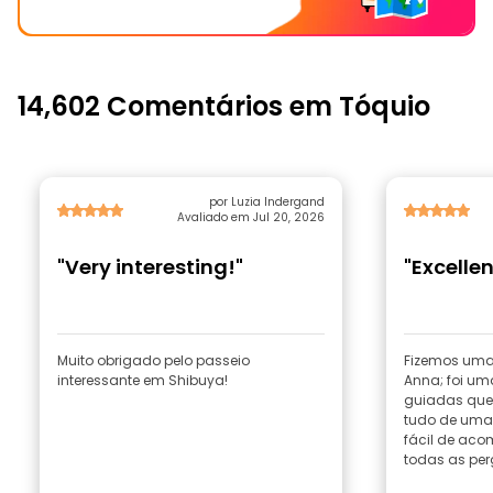
14,602 Comentários em Tóquio
por Luzia Indergand
Avaliado em Jul 20, 2026
"Very interesting!"
"Excelle
Muito obrigado pelo passeio
Fizemos uma
interessante em Shibuya!
Anna; foi um
guiadas que 
tudo de uma
fácil de ac
todas as perg