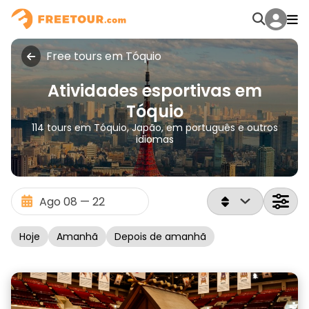
Free tours em Tóquio
Atividades esportivas em
Tóquio
114 tours em Tóquio, Japão, em português e outros
idiomas
Hoje
Amanhã
Depois de amanhã