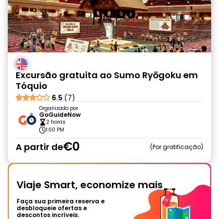
Excursão gratuita ao Sumo Ryōgoku em
Tóquio
6.5
(7)
Organizado por
GoGuideNow
2 horas
1:00 PM
€0
A partir de
Por gratificação
Viaje Smart, economize mais
Faça sua primeira reserva e
desbloqueie ofertas e
descontos incríveis.