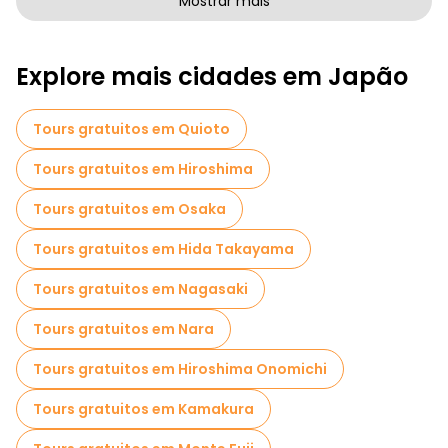
Mostrar mais
Passeios a pé gratuitos para famílias em Tóquio
Explore mais cidades em Japão
Atividades esportivas em Tóquio
Passeios autoguiados em Tóquio
Tours gratuitos em Quioto
Passeios fotográficos em Tóquio
Tours gratuitos em Hiroshima
Cruzeiros em Tóquio
Museus em Tóquio
Tours gratuitos em Osaka
Visita guiada gratuita à cidade velha Tóquio
Tours gratuitos em Hida Takayama
Visitas ao mercado em Tóquio
Tours gratuitos em Nagasaki
Visitas de degustação locais em Tóquio
Tours gratuitos em Nara
Passeios gratuitos de um dia em Tóquio
Tours gratuitos em Hiroshima Onomichi
Passeios a pé noturnos gratuitos em Tóquio
Tours gratuitos em Kamakura
Passeios de bicicleta em Tóquio