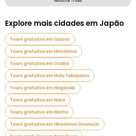
Mostrar mais
Passeios a pé gratuitos para famílias em Tóquio
Explore mais cidades em Japão
Atividades esportivas em Tóquio
Passeios autoguiados em Tóquio
Tours gratuitos em Quioto
Passeios fotográficos em Tóquio
Tours gratuitos em Hiroshima
Cruzeiros em Tóquio
Museus em Tóquio
Tours gratuitos em Osaka
Visita guiada gratuita à cidade velha Tóquio
Tours gratuitos em Hida Takayama
Visitas ao mercado em Tóquio
Tours gratuitos em Nagasaki
Visitas de degustação locais em Tóquio
Tours gratuitos em Nara
Passeios gratuitos de um dia em Tóquio
Tours gratuitos em Narita
Passeios a pé noturnos gratuitos em Tóquio
Tours gratuitos em Hiroshima Onomichi
Passeios de bicicleta em Tóquio