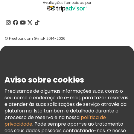
Destinos
Avaliações fornecidas por
Programa De Afiliados
Quem Somos
Contacte-Nos
Grupos
© Freetour.com GmbH 2014-2026
Ajuda
Blog
Imprensa
Segurança E Privacidade
Aviso sobre cookies
Termos E Informações Legais
Política De Cookies
Precisamos de algumas informações suas, como o
seu nome e endereço de e-mail, para fazer reservas
Freetour Prémios
e atender às suas solicitações de serviço através da
Programa De Fidelidade
plataforma. Isto também é detalhado durante o
processo de reserva e na nossa
política de
privacidade
. Pode sempre opor-se ao tratamento
dos seus dados pessoais contactando-nos. O nosso