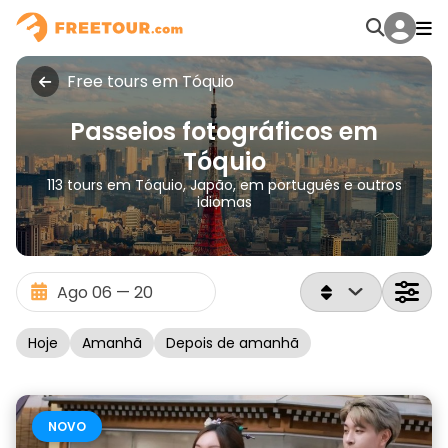
Free tours em Tóquio
Passeios fotográficos em
Tóquio
113 tours em Tóquio, Japão, em português e outros
idiomas
Hoje
Amanhã
Depois de amanhã
NOVO