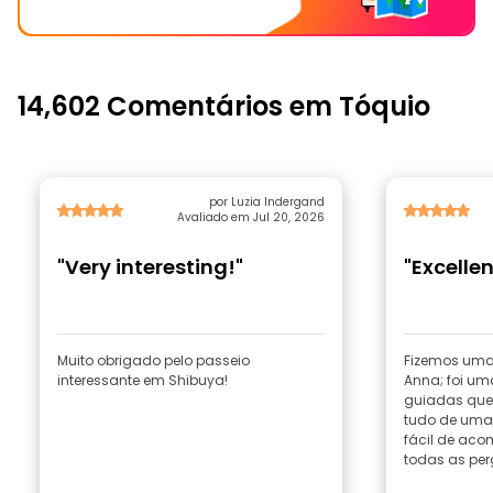
14,602 Comentários em Tóquio
por Luzia Indergand
Avaliado em Jul 20, 2026
"Very interesting!"
"Excelle
Muito obrigado pelo passeio
Fizemos uma
interessante em Shibuya!
Anna; foi um
guiadas que 
tudo de uma
fácil de ac
todas as perg