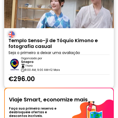
Templo Senso-ji de Tóquio Kimono e
fotografia casual
Seja o primeiro a deixar uma avaliação
Organizado por
Snapro
1 hora
8:00 AM, 9:00 AM
+12 Mais
€296.00
Viaje Smart, economize mais
Faça sua primeira reserva e
desbloqueie ofertas e
descontos incríveis.