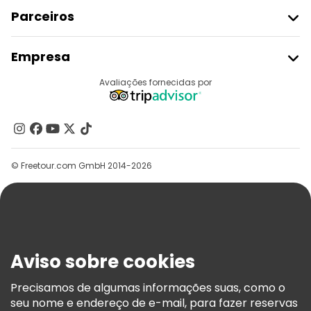
Parceiros
Aderir Ao Freetour
Empresa
Registo Do Fornecedor
Destinos
Avaliações fornecidas por
Programa De Afiliados
Quem Somos
Contacte-Nos
Grupos
© Freetour.com GmbH 2014-2026
Ajuda
Blog
Imprensa
Segurança E Privacidade
Aviso sobre cookies
Termos E Informações Legais
Política De Cookies
Precisamos de algumas informações suas, como o
seu nome e endereço de e-mail, para fazer reservas
Freetour Prémios