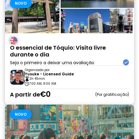
NOVO
O essencial de Tóquio: Visita livre
durante o dia
Seja o primeiro a deixar uma avaliação
Organizado por
Yusuke - Licensed Guide
2h 45min
7:00 AM, 8:00 AM
€0
A partir de
Por gratificação
NOVO