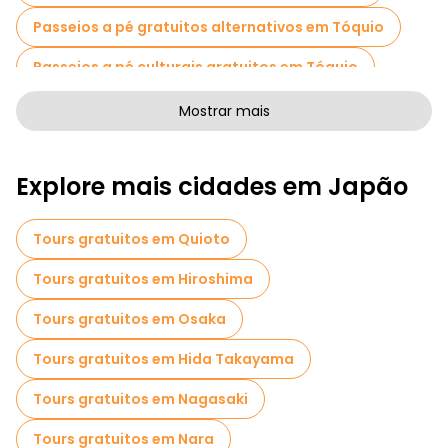
Passeios a pé gratuitos alternativos em Tóquio
Passeios a pé culturais gratuitos em Tóquio
Passeios a pé gratuitos de arte em Tóquio
Mostrar mais
Passeios a pé gratuitos para famílias em Tóquio
Explore mais cidades em Japão
Atividades esportivas em Tóquio
Passeios autoguiados em Tóquio
Tours gratuitos em Quioto
Passeios fotográficos em Tóquio
Tours gratuitos em Hiroshima
Cruzeiros em Tóquio
Museus em Tóquio
Tours gratuitos em Osaka
Visita guiada gratuita à cidade velha Tóquio
Tours gratuitos em Hida Takayama
Visitas ao mercado em Tóquio
Tours gratuitos em Nagasaki
Visitas de degustação locais em Tóquio
Tours gratuitos em Nara