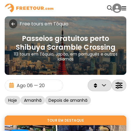
Free tours em Tóquio
Passeios gratuitos perto
Shibuya Scramble Crossing
113 tours em Tóquio, Japão, em português e outros
idiomas
Hoje
Amanhã
Depois de amanhã
TOUR EM DESTAQUE