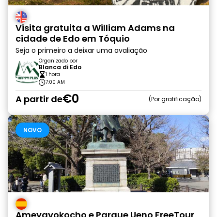
Visita gratuita a William Adams na
cidade de Edo em Tóquio
Seja o primeiro a deixar uma avaliação
Organizado por
Blanca di Edo
1 hora
7:00 AM
€0
A partir de
Por gratificação
NOVO
Ameyayokocho e Parque Ueno FreeTour