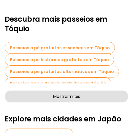
Descubra mais passeios em
Tóquio
Passeios a pé gratuitos essenciais em Tóquio
Passeios a pé históricos gratuitos em Tóquio
Passeios a pé gratuitos alternativos em Tóquio
Passeios a pé culturais gratuitos em Tóquio
Passeios a pé gratuitos de arte em Tóquio
Mostrar mais
Passeios a pé gratuitos para famílias em Tóquio
Explore mais cidades em Japão
Atividades esportivas em Tóquio
Passeios autoguiados em Tóquio