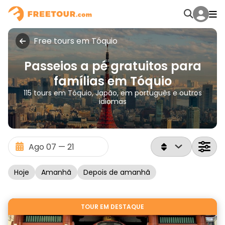
Free tours em Tóquio
Passeios a pé gratuitos para
famílias em Tóquio
115 tours em Tóquio, Japão, em português e outros
idiomas
Hoje
Amanhã
Depois de amanhã
TOUR EM DESTAQUE