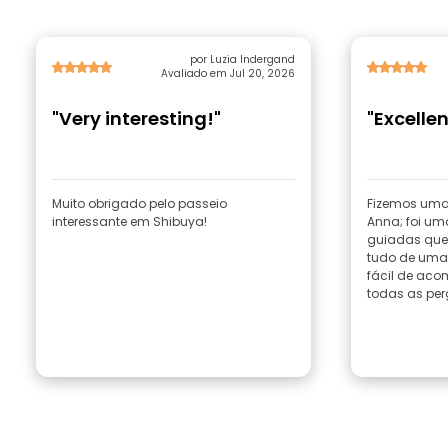
por Luzia Indergand
Avaliado em Jul 20, 2026
"Very interesting!"
"Excelle
Muito obrigado pelo passeio
Fizemos uma
interessante em Shibuya!
Anna; foi um
guiadas que 
tudo de uma
fácil de ac
todas as perg