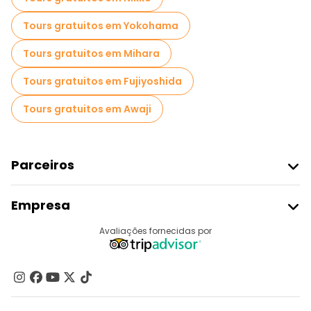
Passeios gratuitos perto Tokyo Skytree
Tours gratuitos em Yokohama
Tours gratuitos em Mihara
Tours gratuitos em Fujiyoshida
Tours gratuitos em Awaji
Parceiros
Aderir Ao Freetour
Empresa
Registo Do Fornecedor
Destinos
Avaliações fornecidas por
Programa De Afiliados
Quem Somos
Contacte-Nos
Grupos