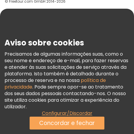
© Freetour.com GmbH 2014-2026
Ajuda
Blog
Imprensa
Segurança E Privacidade
Aviso sobre cookies
Termos E Informações Legais
Política De Cookies
Precisamos de algumas informações suas, como o
seu nome e endereço de e-mail, para fazer reservas
Freetour Prémios
e atender às suas solicitações de serviço através da
Programa De Fidelidade
plataforma. Isto também é detalhado durante o
processo de reserva e na nossa
política de
privacidade
. Pode sempre opor-se ao tratamento
dos seus dados pessoais contactando-nos. O nosso
site utiliza cookies para otimizar a experiência do
utilizador.
Configurar/Discordar
Concordar e fechar