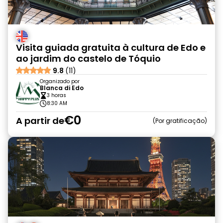
Visita guiada gratuita à cultura de Edo e
ao jardim do castelo de Tóquio
9.8
(11)
Organizado por
Blanca di Edo
3 horas
8:30 AM
€0
A partir de
Por gratificação