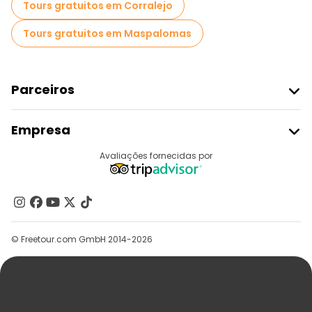
Tours gratuitos em Corralejo
Tours gratuitos em Maspalomas
Parceiros
Aderir Ao Freetour
Empresa
Registo Do Fornecedor
Destinos
Avaliações fornecidas por
Programa De Afiliados
Quem Somos
Contacte-Nos
Grupos
© Freetour.com GmbH 2014-2026
Ajuda
Blog
Imprensa