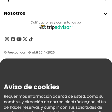
Unirse A Freetour
Nosotros
Acceder Como Proveedor
Destinos
Calificaciones y comentarios por
Programa De Afiliados
Acerca De Nosotros
Contacto
Grupos
© Freetour.com GmbH 2014-2026
Ayuda
Blog
Prensa
Seguridad Y Privacidad
Aviso de cookies
Términos E Información Legal
Política De Cookies
Requerimos información acerca de usted, como su
nombre, y dirección de correo electrónico,con el fin
Freetour Premios
de hacer reservas y cumplir con sus solicitudes de
Programa De Fidelidad