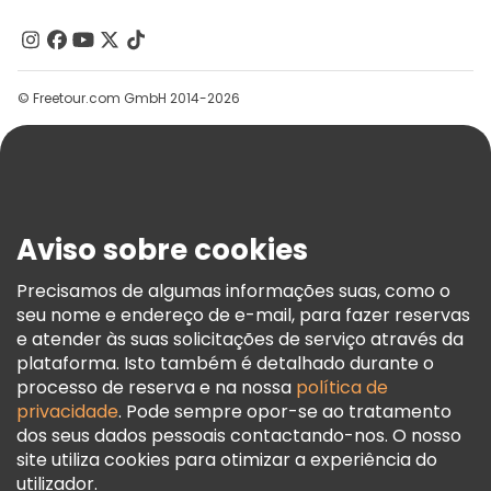
Quem Somos
Contacte-Nos
Grupos
© Freetour.com GmbH 2014-2026
Ajuda
Blog
Imprensa
Segurança E Privacidade
Aviso sobre cookies
Termos E Informações Legais
Política De Cookies
Precisamos de algumas informações suas, como o
seu nome e endereço de e-mail, para fazer reservas
Freetour Prémios
e atender às suas solicitações de serviço através da
Programa De Fidelidade
plataforma. Isto também é detalhado durante o
processo de reserva e na nossa
política de
privacidade
. Pode sempre opor-se ao tratamento
dos seus dados pessoais contactando-nos. O nosso
site utiliza cookies para otimizar a experiência do
utilizador.