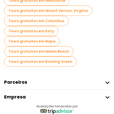
Tours gratuitos em Melbourne
Tours gratuitos em Mount Vernon, Virgínia
Tours gratuitos em Columbus
Tours gratuitos em Katy
Tours gratuitos em Napa
Tours gratuitos em Miami Beach
Tours gratuitos em Bowling Green
Parceiros
Aderir Ao Freetour
Empresa
Registo Do Fornecedor
Destinos
Avaliações fornecidas por
Programa De Afiliados