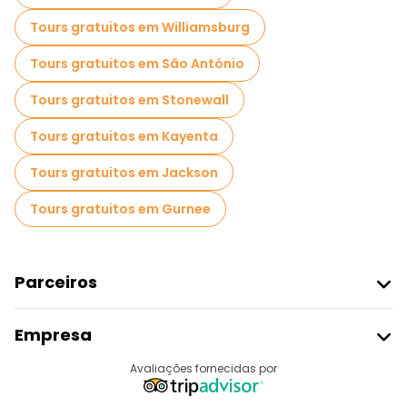
Tours gratuitos em Williamsburg
Tours gratuitos em São António
Tours gratuitos em Stonewall
Tours gratuitos em Kayenta
Tours gratuitos em Jackson
Tours gratuitos em Gurnee
Parceiros
Aderir Ao Freetour
Empresa
Registo Do Fornecedor
Destinos
Avaliações fornecidas por
Programa De Afiliados
Quem Somos