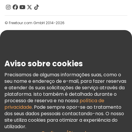
Contacte-Nos
Grupos
© Freetour.com GmbH 2014-2026
Ajuda
Blog
Imprensa
Segurança E Privacidade
Aviso sobre cookies
Termos E Informações Legais
Política De Cookies
Precisamos de algumas informações suas, como o
seu nome e endereço de e-mail, para fazer reservas
Freetour Prémios
e atender às suas solicitações de serviço através da
Programa De Fidelidade
plataforma. Isto também é detalhado durante o
processo de reserva e na nossa
política de
privacidade
. Pode sempre opor-se ao tratamento
dos seus dados pessoais contactando-nos. O nosso
site utiliza cookies para otimizar a experiência do
utilizador.