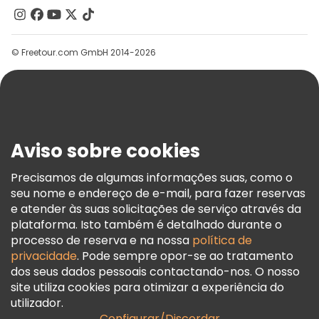
Contacte-Nos
Grupos
© Freetour.com GmbH 2014-2026
Ajuda
Blog
Imprensa
Segurança E Privacidade
Aviso sobre cookies
Termos E Informações Legais
Política De Cookies
Precisamos de algumas informações suas, como o
seu nome e endereço de e-mail, para fazer reservas
Freetour Prémios
e atender às suas solicitações de serviço através da
Programa De Fidelidade
plataforma. Isto também é detalhado durante o
processo de reserva e na nossa
política de
privacidade
. Pode sempre opor-se ao tratamento
dos seus dados pessoais contactando-nos. O nosso
site utiliza cookies para otimizar a experiência do
utilizador.
Configurar/Discordar