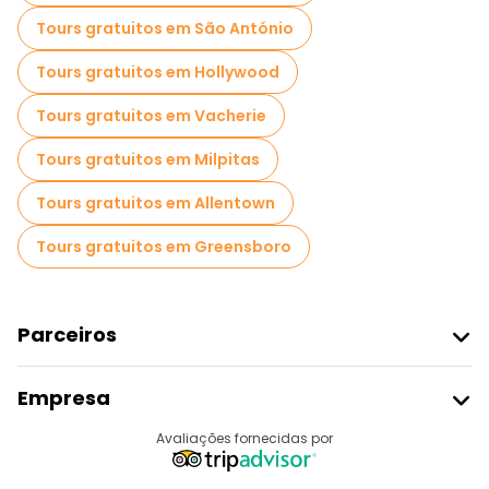
Tours gratuitos em São António
Tours gratuitos em Hollywood
Tours gratuitos em Vacherie
Tours gratuitos em Milpitas
Tours gratuitos em Allentown
Tours gratuitos em Greensboro
Parceiros
Aderir Ao Freetour
Empresa
Registo Do Fornecedor
Destinos
Avaliações fornecidas por
Programa De Afiliados
Quem Somos