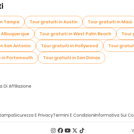
ti
 in Tampa
Tour gratuiti in Austin
Tour gratuiti in Maui
in Albuquerque
Tour gratuiti in West Palm Beach
Tour g
 in San Antonio
Tour gratuiti in Hollywood
Tour gratui
i in Portsmouth
Tour gratuiti in San Dimas
Di Affiliazione
tampa
Sicurezza E Privacy
Termini E Condizioni
Informativa Sui Co
V