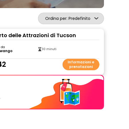
Ordina per: Predefinito
to delle Attrazioni di Tucson
o da
30 minuti
wango
42
Informazioni e
prenotazioni
.