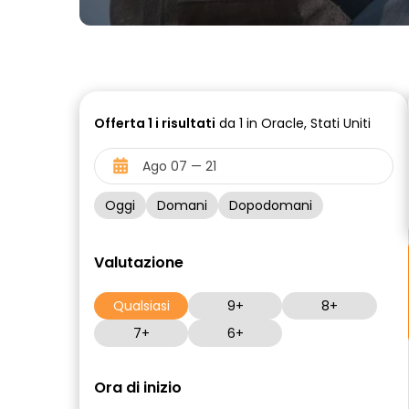
Offerta
1 i
risultati
da 1 in Oracle, Stati Uniti
Oggi
Domani
Dopodomani
Valutazione
Qualsiasi
9+
8+
7+
6+
Ora di inizio