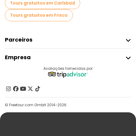
Tours gratuitos em Carlsbad
Tours gratuitos em Frisco
Parceiros
Aderir Ao Freetour
Empresa
Registo Do Fornecedor
Destinos
Avaliações fornecidas por
Programa De Afiliados
Quem Somos
Contacte-Nos
Grupos
© Freetour.com GmbH 2014-2026
Ajuda
Blog
Imprensa