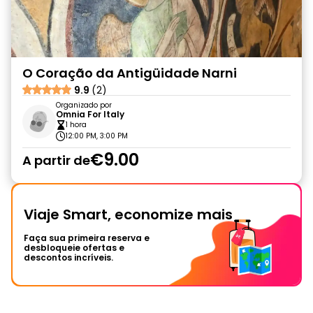
O Coração da Antigüidade Narni
9.9
(2)
Organizado por
Omnia For Italy
1 hora
12:00 PM, 3:00 PM
€9.00
A partir de
Viaje Smart, economize mais
Faça sua primeira reserva e
desbloqueie ofertas e
descontos incríveis.