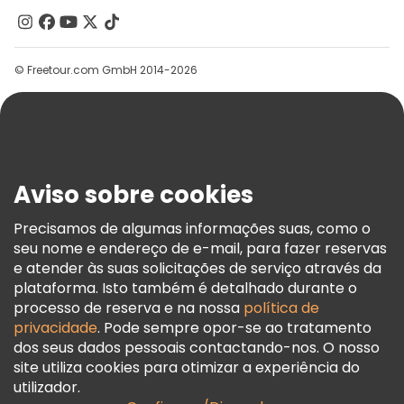
Contacte-Nos
Grupos
© Freetour.com GmbH 2014-2026
Ajuda
Blog
Imprensa
Segurança E Privacidade
Aviso sobre cookies
Termos E Informações Legais
Política De Cookies
Precisamos de algumas informações suas, como o
seu nome e endereço de e-mail, para fazer reservas
Freetour Prémios
e atender às suas solicitações de serviço através da
Programa De Fidelidade
plataforma. Isto também é detalhado durante o
processo de reserva e na nossa
política de
privacidade
. Pode sempre opor-se ao tratamento
dos seus dados pessoais contactando-nos. O nosso
site utiliza cookies para otimizar a experiência do
utilizador.