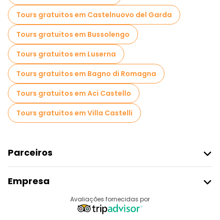
Tours gratuitos em Castelnuovo del Garda
Tours gratuitos em Bussolengo
Tours gratuitos em Luserna
Tours gratuitos em Bagno di Romagna
Tours gratuitos em Aci Castello
Tours gratuitos em Villa Castelli
Parceiros
Aderir Ao Freetour
Empresa
Registo Do Fornecedor
Destinos
Avaliações fornecidas por
Programa De Afiliados
Quem Somos