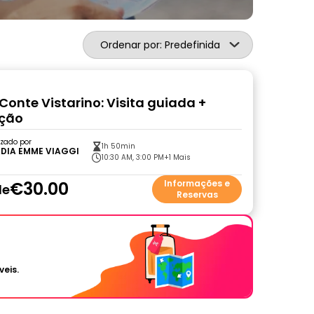
Ordenar por: Predefinida
Conte Vistarino: Visita guiada +
ção
zado por
1h 50min
DIA EMME VIAGGI
10:30 AM, 3:00 PM
+1 Mais
€30.00
Informações e
de
Reservas
veis.