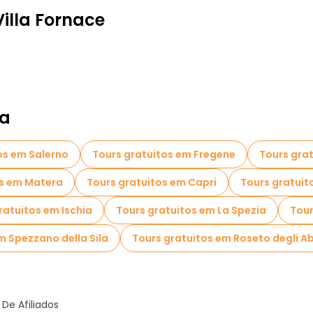
illa Fornace
ia
os em Salerno
Tours gratuitos em Fregene
Tours gra
os em Matera
Tours gratuitos em Capri
Tours gratuit
ratuitos em Ischia
Tours gratuitos em La Spezia
Tour
m Spezzano della Sila
Tours gratuitos em Roseto degli Ab
De Afiliados