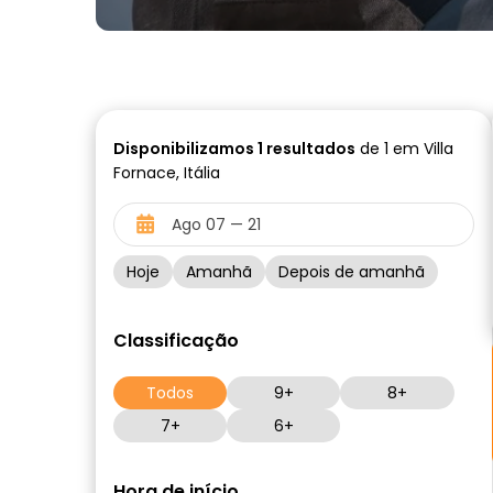
Disponibilizamos
1
resultados
de 1 em Villa
Fornace, Itália
Hoje
Amanhã
Depois de amanhã
Classificação
Todos
9+
8+
7+
6+
Hora de início