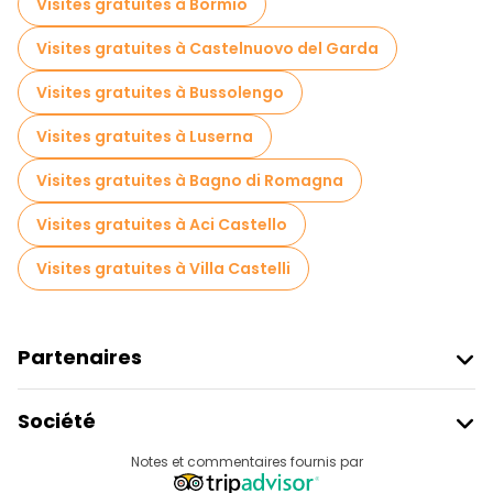
Visites gratuites à Bormio
Visites gratuites à Castelnuovo del Garda
Visites gratuites à Bussolengo
Visites gratuites à Luserna
Visites gratuites à Bagno di Romagna
Visites gratuites à Aci Castello
Visites gratuites à Villa Castelli
Partenaires
Rejoindre Freetour
Société
Connexion Du Fournisseur
Destinations
Notes et commentaires fournis par
Programme D’affiliation