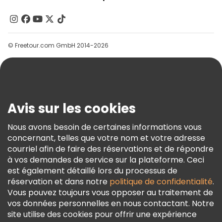
À Propos De Nous
Contactez-Nous
Groupes
© Freetour.com GmbH 2014-2026
Aide
Blog
Presse
Sécurité Et Confidentialité
Avis sur les cookies
Conditions Générales Et Mentions Légales
Nous avons besoin de certaines informations vous
Politique En Matière De Cookies
concernant, telles que votre nom et votre adresse
Freetour Prix
courriel afin de faire des réservations et de répondre
à vos demandes de service sur la plateforme. Ceci
Programme De Fidélité
est également détaillé lors du processus de
réservation et dans notre
politique de confidentialité
.
Vous pouvez toujours vous opposer au traitement de
vos données personnelles en nous contactant. Notre
site utilise des cookies pour offrir une expérience