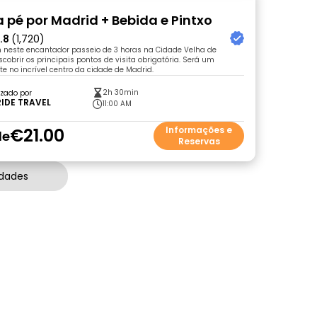
a pé por Madrid + Bebida e Pintxo
.8
(1,720)
 neste encantador passeio de 3 horas na Cidade Velha de
cobrir os principais pontos de visita obrigatória. Será um
te no incrível centro da cidade de Madrid.
2h 30min
zado por
IDE TRAVEL
11:00 AM
€21.00
Informações e
de
Reservas
idades