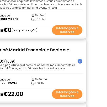
s misteriosas enquanto revelamos histórias arrepiantes de
s e história assombrosa. Experimente o lado misterioso da cidade
 aqueles que anseiam por uma aventura local!
2h 15min
zado por
Tours Madrid
8:00 PM
€0
Informações e
de
Por gratificação
Reservas
a pé Madrid Essencial+ Bebida +
.0
(1,669)
o a pé gratuito de 3 horas pelos pontos mais importantes e
adrid. Conheça a história e as lendas desta cidade
2h 30min
zado por
IDE TRAVEL
11:00 AM
€22.00
Informações e
de
Reservas