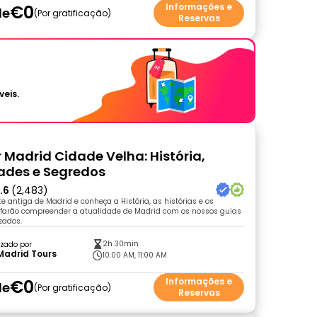
€0
Informações e
de
Por gratificação
Reservas
veis.
r Madrid Cidade Velha: História,
ades e Segredos
.6
(2,483)
e antiga de Madrid e conheça a História, as histórias e os
 farão compreender a atualidade de Madrid com os nossos guias
izados.
2h 30min
zado por
Madrid Tours
10:00 AM, 11:00 AM
€0
Informações e
de
Por gratificação
Reservas