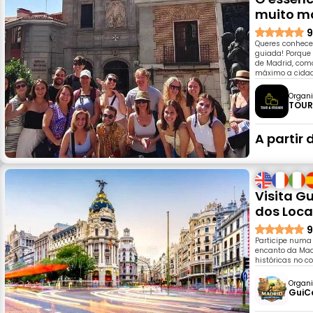
muito m
9
Queres conhecer
guiada! Porque 
de Madrid, com
máximo a cidad
Organi
TOUR
A partir 
Visita G
dos Loca
9
Participe numa 
encanto da Mad
históricas no c
Organi
GuiC