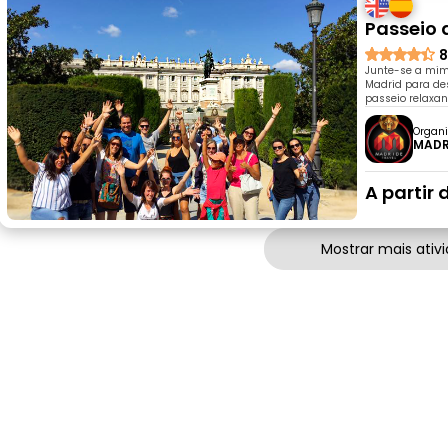
Passeio 
8
Junte-se a mim
Madrid para des
passeio relaxan
Organi
MADR
A partir 
Mostrar mais ativ