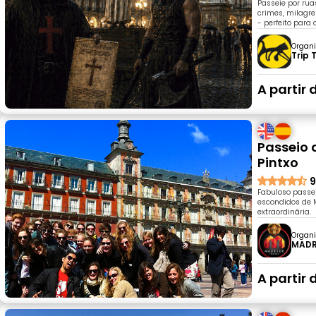
Passeie por rua
crimes, milagre
- perfeito para
Organi
Trip 
A partir 
Passeio 
Pintxo
9
Fabuloso passei
escondidos de M
extraordinária.
Organi
MADR
A partir 