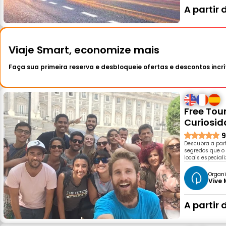
A partir 
Viaje Smart, economize mais
Faça sua primeira reserva e desbloqueie ofertas e descontos incrí
Free Tou
Curiosid
9
Descubra a part
segredos que o
locais especial
Organi
Vive 
A partir 