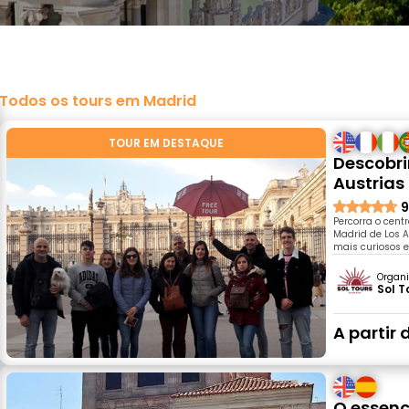
Todos os tours em Madrid
TOUR EM DESTAQUE
Descobrir
Austrias
9
Percorra o cent
Madrid de Los 
mais curiosos 
Organi
Sol T
A partir 
O essenc