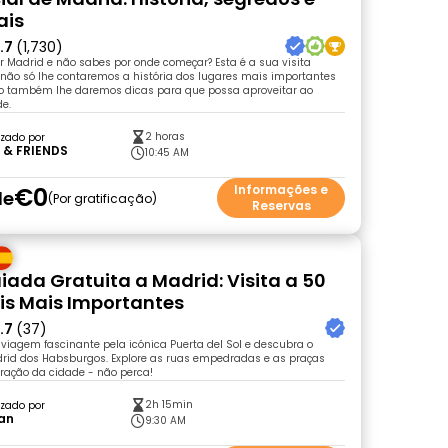
ais
.7
(1,730)
 Madrid e não sabes por onde começar? Esta é a sua visita
não só lhe contaremos a história dos lugares mais importantes
o também lhe daremos dicas para que possa aproveitar ao
e.
2 horas
zado por
 & FRIENDS
10:45 AM
€0
Informações e
de
Por gratificação
Reservas
uiada Gratuita a Madrid: Visita a 50
is Mais Importantes
.7
(37)
viagem fascinante pela icónica Puerta del Sol e descubra o
rid dos Habsburgos. Explore as ruas empedradas e as praças
oração da cidade - não perca!
2h 15min
zado por
an
9:30 AM