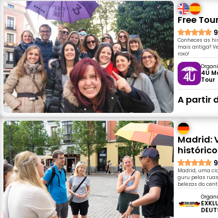
Free Tou
9
Conheces as hi
mais antiga? V
roxo!
Organi
4U M
Tour
A partir 
Madrid: 
históric
9
Madrid, uma ci
guru pelas ruas
belezas do cent
Organi
EXKL
DEUT