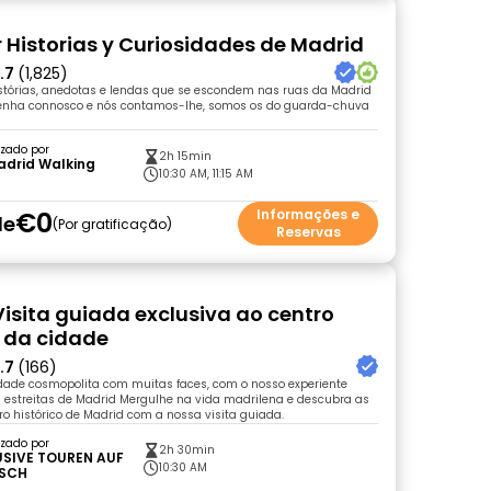
r Historias y Curiosidades de Madrid
.7
(1,825)
stórias, anedotas e lendas que se escondem nas ruas da Madrid
enha connosco e nós contamos-lhe, somos os do guarda-chuva
zado por
2h 15min
adrid Walking
10:30 AM, 11:15 AM
€0
Informações e
de
Por gratificação
Reservas
Visita guiada exclusiva ao centro
o da cidade
.7
(166)
dade cosmopolita com muitas faces, com o nosso experiente
 estreitas de Madrid Mergulhe na vida madrilena e descubra as
ro histórico de Madrid com a nossa visita guiada.
zado por
2h 30min
USIVE TOUREN AUF
10:30 AM
SCH