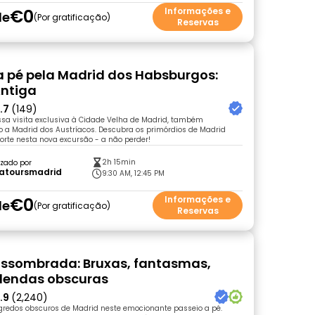
€0
Informações e
de
Por gratificação
Reservas
a pé pela Madrid dos Habsburgos:
Antiga
.7
(149)
ssa visita exclusiva à Cidade Velha de Madrid, também
 a Madrid dos Austríacos. Descubra os primórdios de Madrid
rte nesta nova excursão - a não perder!
2h 15min
zado por
latoursmadrid
9:30 AM, 12:45 PM
€0
Informações e
de
Por gratificação
Reservas
ssombrada: Bruxas, fantasmas,
 lendas obscuras
.9
(2,240)
gredos obscuros de Madrid neste emocionante passeio a pé.