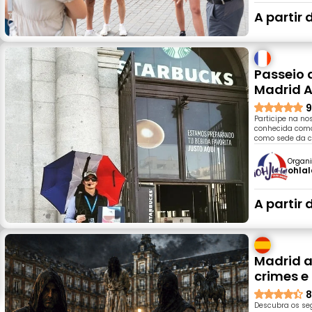
A partir 
Passeio 
Madrid 
9
Participe na no
conhecida como
como sede da co
Organi
ohla
A partir 
Madrid a
crimes e
8
Descubra os se