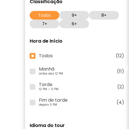
Classificação
Todos
9+
8+
7+
6+
Hora de início
Todos
(12)
Manhã
(11)
antes das 12 PM
Tarde
(2)
12 PM — 5 PM
Fim de tarde
(4)
depois 5 PM
Idioma do tour