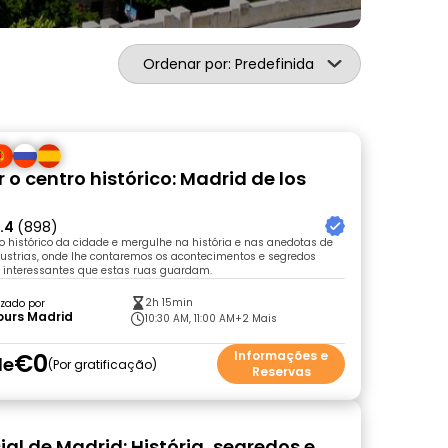
Ordenar por: Predefinida
 o centro histórico: Madrid de los
.4
(898)
ro histórico da cidade e mergulhe na história e nas anedotas de
Austrias, onde lhe contaremos os acontecimentos e segredos
e interessantes que estas ruas guardam.
2h 15min
zado por
ours Madrid
10:30 AM, 11:00 AM
+2 Mais
€0
Informações e
de
Por gratificação
Reservas
ial de Madrid: História, segredos e