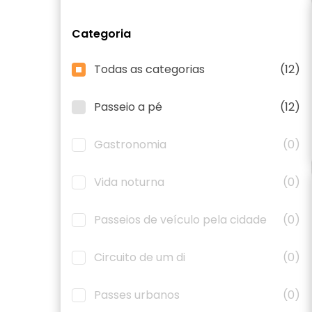
Categoria
Todas as categorias
(12)
Passeio a pé
(12)
Gastronomia
(0)
Vida noturna
(0)
Passeios de veículo pela cidade
(0)
Circuito de um di
(0)
Passes urbanos
(0)