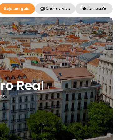
Seja um guia
Chat ao vivo
Iniciar sessão
ro Real
mas