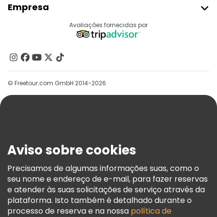
Empresa
Registo Do Fornecedor
Destinos
Avaliações fornecidas por
Programa De Afiliados
Quem Somos
Contacte-Nos
Grupos
© Freetour.com GmbH 2014-2026
Ajuda
Blog
Imprensa
Segurança E Privacidade
Aviso sobre cookies
Termos E Informações Legais
Política De Cookies
Precisamos de algumas informações suas, como o
seu nome e endereço de e-mail, para fazer reservas
Freetour Prémios
e atender às suas solicitações de serviço através da
Programa De Fidelidade
plataforma. Isto também é detalhado durante o
processo de reserva e na nossa
política de