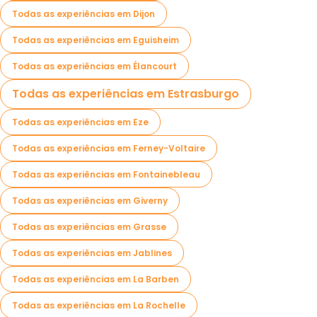
Todas as experiências em Dijon
Todas as experiências em Eguisheim
Todas as experiências em Élancourt
Todas as experiências em Estrasburgo
Todas as experiências em Eze
Todas as experiências em Ferney-Voltaire
Todas as experiências em Fontainebleau
Todas as experiências em Giverny
Todas as experiências em Grasse
Todas as experiências em Jablines
Todas as experiências em La Barben
Todas as experiências em La Rochelle