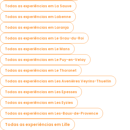
Todas as experiências em La Sauve
Todas as experiências em Labenne
Todas as experiências em Laranja
Todas as experiências em Le Grau-du-Roi
Todas as experiências em Le Mans
Todas as experiências em Le Puy-en-Velay
Todas as experiências em Le Thoronet
Todas as experiências em Les Avenières Veyrins-Thuellin
Todas as experiências em Les Epesses
Todas as experiências em Les Eyzies
Todas as experiências em Les-Baux-de-Provence
Todas as experiências em Lille