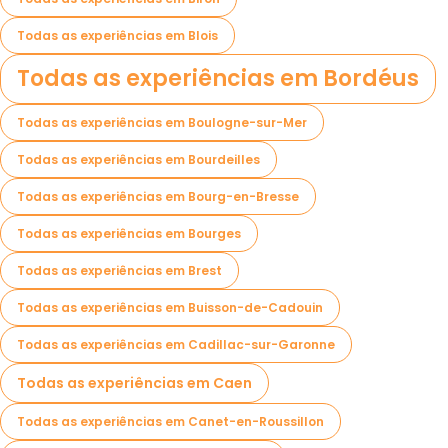
Todas as experiências em Blois
Todas as experiências em Bordéus
Todas as experiências em Boulogne-sur-Mer
Todas as experiências em Bourdeilles
Todas as experiências em Bourg-en-Bresse
Todas as experiências em Bourges
Todas as experiências em Brest
Todas as experiências em Buisson-de-Cadouin
Todas as experiências em Cadillac-sur-Garonne
Todas as experiências em Caen
Todas as experiências em Canet-en-Roussillon