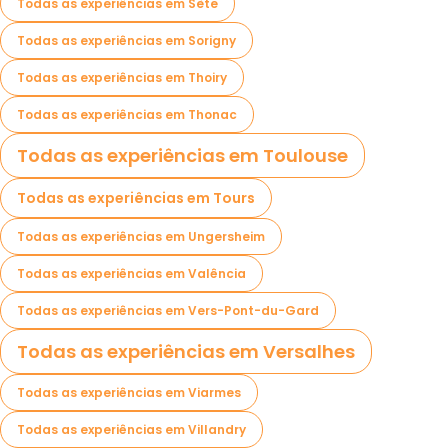
Todas as experiências em Sète
Todas as experiências em Sorigny
Todas as experiências em Thoiry
Todas as experiências em Thonac
Todas as experiências em Toulouse
Todas as experiências em Tours
Todas as experiências em Ungersheim
Todas as experiências em Valência
Todas as experiências em Vers-Pont-du-Gard
Todas as experiências em Versalhes
Todas as experiências em Viarmes
Todas as experiências em Villandry