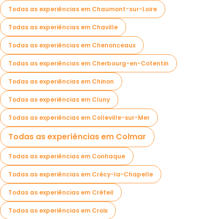
Todas as experiências em Chaumont-sur-Loire
Todas as experiências em Chaville
Todas as experiências em Chenonceaux
Todas as experiências em Cherbourg-en-Cotentin
Todas as experiências em Chinon
Todas as experiências em Cluny
Todas as experiências em Colleville-sur-Mer
Todas as experiências em Colmar
Todas as experiências em Conhaque
Todas as experiências em Crécy-la-Chapelle
Todas as experiências em Créteil
Todas as experiências em Croix