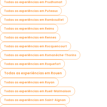
Todas as experiências em Prudhomat
Todas as experiências em Puteaux
Todas as experiências em Rambouillet
Todas as experiências em Reims
Todas as experiências em Rennes
Todas as experiências em Rocquencourt
Todas as experiências em Romanèche-Thorins
Todas as experiências em Roquefort
Todas as experiências em Rouen
Todas as experiências em Royan
Todas as experiências em Rueil-Malmaison
Todas as experiências em Saint-Aignan