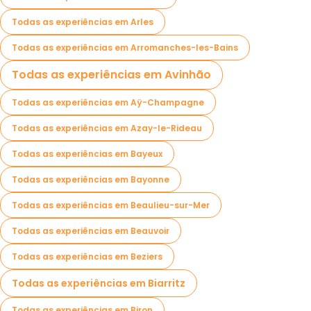
Todas as experiências em Arles
Todas as experiências em Arromanches-les-Bains
Todas as experiências em Avinhão
Todas as experiências em Aÿ-Champagne
Todas as experiências em Azay-le-Rideau
Todas as experiências em Bayeux
Todas as experiências em Bayonne
Todas as experiências em Beaulieu-sur-Mer
Todas as experiências em Beauvoir
Todas as experiências em Beziers
Todas as experiências em Biarritz
Todas as experiências em Biron