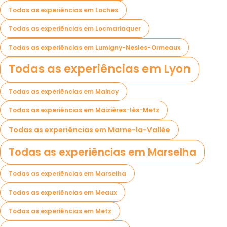
Todas as experiências em Loches
Todas as experiências em Locmariaquer
Todas as experiências em Lumigny-Nesles-Ormeaux
Todas as experiências em Lyon
Todas as experiências em Maincy
Todas as experiências em Maizières-lès-Metz
Todas as experiências em Marne-la-Vallée
Todas as experiências em Marselha
Todas as experiências em Marselha
Todas as experiências em Meaux
Todas as experiências em Metz