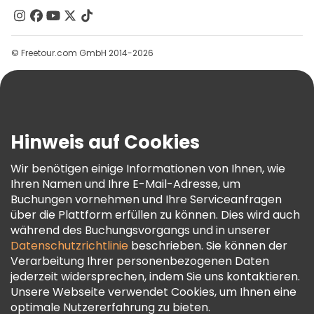
Kontakt
Gruppen
© Freetour.com GmbH 2014-2026
Hilfe
Blog
Presse
Sicherheit Und Datenschutz
Hinweis auf Cookies
AGB Und Rechtliches
Wir benötigen einige Informationen von Ihnen, wie
Cookie-Richtlinie
Ihren Namen und Ihre E-Mail-Adresse, um
Freetour Auszeichnungen
Buchungen vornehmen und Ihre Serviceanfragen
über die Plattform erfüllen zu können. Dies wird auch
Treueprogramm
während des Buchungsvorgangs und in unserer
Datenschutzrichtlinie
beschrieben. Sie können der
Verarbeitung Ihrer personenbezogenen Daten
jederzeit widersprechen, indem Sie uns kontaktieren.
Unsere Webseite verwendet Cookies, um Ihnen eine
optimale Nutzererfahrung zu bieten.