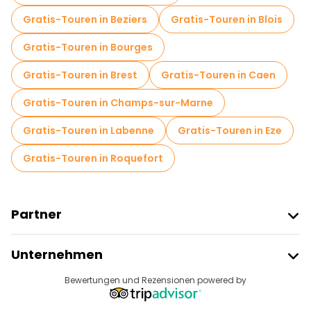
Gratis-Touren in Beziers
Gratis-Touren in Blois
Gratis-Touren in Bourges
Gratis-Touren in Brest
Gratis-Touren in Caen
Gratis-Touren in Champs-sur-Marne
Gratis-Touren in Labenne
Gratis-Touren in Eze
Gratis-Touren in Roquefort
Partner
Freetour Beitreten
Unternehmen
Anbieter-Anmeldung
Reiseziele
Bewertungen und Rezensionen powered by
Affiliate-Programm
Über Uns