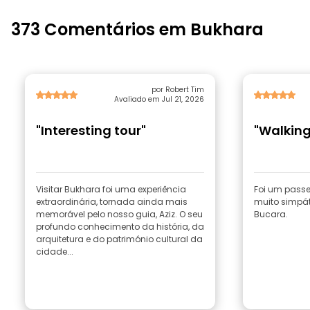
373 Comentários em Bukhara
por Robert Tim
Avaliado em Jul 21, 2026
"Interesting tour"
"Walking
Visitar Bukhara foi uma experiência
Foi um passe
extraordinária, tornada ainda mais
muito simpá
memorável pelo nosso guia, Aziz. O seu
Bucara.
profundo conhecimento da história, da
arquitetura e do património cultural da
cidade...