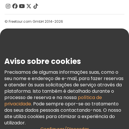
Contacte-Nos
Grupos
© Freetour.com GmbH 2014-2026
Ajuda
Blog
Imprensa
Segurança E Privacidade
Aviso sobre cookies
Termos E Informações Legais
Política De Cookies
Precisamos de algumas informações suas, como o
seu nome e endereço de e-mail, para fazer reservas
Freetour Prémios
e atender às suas solicitações de serviço através da
Programa De Fidelidade
plataforma. Isto também é detalhado durante o
processo de reserva e na nossa
política de
privacidade
. Pode sempre opor-se ao tratamento
dos seus dados pessoais contactando-nos. O nosso
site utiliza cookies para otimizar a experiência do
utilizador.