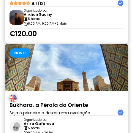
9.1
(13)
Organizado por
Alikhan Sadiriy
5 horas
8:00 AM, 9:00 AM
+2 Mais
€120.00
NOVO
Bukhara, a Pérola do Oriente
Seja o primeiro a deixar uma avaliação
Organizado por
Aziza Gafarova
5 horas
9:00 AM, 4:30 PM