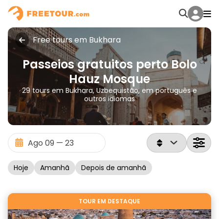
Free tours em Bukhara
Passeios gratuitos perto Bolo
Hauz Mosque
29 tours em Bukhara, Uzbequistão, em português e
outros idiomas
Hoje
Amanhã
Depois de amanhã
TOUR EM DESTAQUE