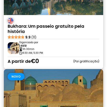
Bukhara: Um passeio gratuito pela
história
9.9
(11)
Organizado por
Laziz
3h 30min
9:30 AM, 5:30 PM
€0
A partir de
Por gratificação
NOVO