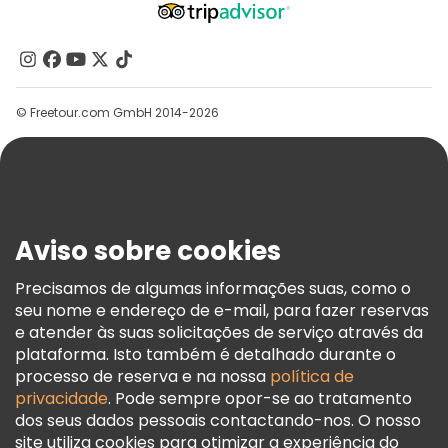
Programa De Afiliados
Quem Somos
Contacte-Nos
Grupos
© Freetour.com GmbH 2014-2026
Ajuda
Blog
Imprensa
Segurança E Privacidade
Aviso sobre cookies
Termos E Informações Legais
Política De Cookies
Precisamos de algumas informações suas, como o
seu nome e endereço de e-mail, para fazer reservas
Freetour Prémios
e atender às suas solicitações de serviço através da
Programa De Fidelidade
plataforma. Isto também é detalhado durante o
processo de reserva e na nossa
política de
privacidade
. Pode sempre opor-se ao tratamento
dos seus dados pessoais contactando-nos. O nosso
site utiliza cookies para otimizar a experiência do