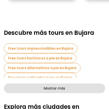
Descubre más tours en Bujara
Free tours imprescindibles en Bujara
Free tours históricos a pie en Bujara
Free tours alternativos a pie en Bujara
Free tours culturales a pie en Bujara
Free tours de arte a pie en Bujara
Mostrar más
Free tours a pie para familias en Bujara
Explora más ciudades en
Museos en Bujara