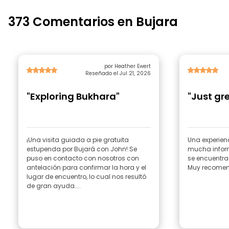
373 Comentarios en Bujara
por Heather Ewert
Reseñado el Jul 21, 2026
"Exploring Bukhara"
"Just gr
¡Una visita guiada a pie gratuita
Una experien
estupenda por Bujará con John! Se
mucha inform
puso en contacto con nosotros con
se encuentra 
antelación para confirmar la hora y el
Muy recomen
lugar de encuentro, lo cual nos resultó
de gran ayuda....